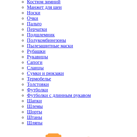
Костюм зимний
Манжет для шеи
Носки
Очки
Пальто
Перчатки
Подшлемник
Полукомбинезоны
Пылезащитные маски
Рубашки
Рукавицы
Сапоги
Сланцы
Сумки и рюкзаки
Термобелье
Толстовки
Футболки
Футболки с длинным рукавом
Шапки
Шлемы
Шорты
Штаны
Шляпы