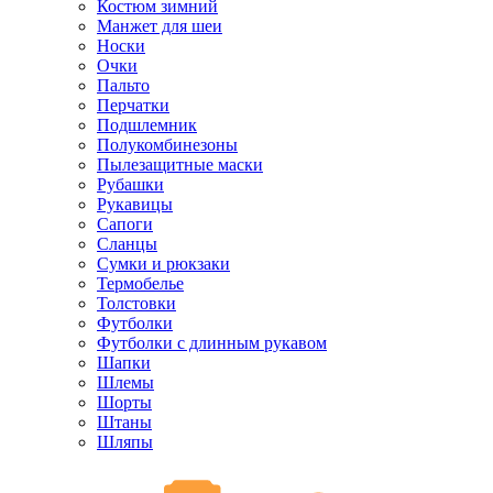
Костюм зимний
Манжет для шеи
Носки
Очки
Пальто
Перчатки
Подшлемник
Полукомбинезоны
Пылезащитные маски
Рубашки
Рукавицы
Сапоги
Сланцы
Сумки и рюкзаки
Термобелье
Толстовки
Футболки
Футболки с длинным рукавом
Шапки
Шлемы
Шорты
Штаны
Шляпы