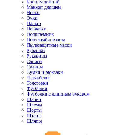
Костюм зимний
Манжет для шеи
Носки
Очки
Пальто
Перчатки
Подшлемник
Полукомбинезоны
Пылезащитные маски
Рубашки
Рукавицы
Сапоги
Сланцы
Сумки и рюкзаки
Термобелье
Толстовки
Футболки
Футболки с длинным рукавом
Шапки
Шлемы
Шорты
Штаны
Шляпы