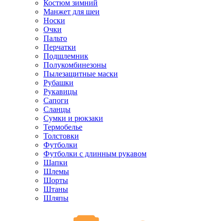
Костюм зимний
Манжет для шеи
Носки
Очки
Пальто
Перчатки
Подшлемник
Полукомбинезоны
Пылезащитные маски
Рубашки
Рукавицы
Сапоги
Сланцы
Сумки и рюкзаки
Термобелье
Толстовки
Футболки
Футболки с длинным рукавом
Шапки
Шлемы
Шорты
Штаны
Шляпы