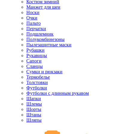
Костюм зимний
Манжет для шеи
Носки
Очки
Пальто
Перчатки
Подшлемник
Полукомбинезоны
Пылезащитные маски
Рубашки
Рукавицы
Сапоги
Сланцы
Сумки и рюкзаки
Термобелье
Толстовки
Футболки
Футболки с длинным рукавом
Шапки
Шлемы
Шорты
Штаны
Шляпы