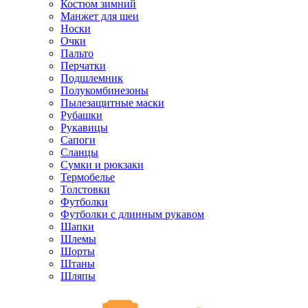
Костюм зимний
Манжет для шеи
Носки
Очки
Пальто
Перчатки
Подшлемник
Полукомбинезоны
Пылезащитные маски
Рубашки
Рукавицы
Сапоги
Сланцы
Сумки и рюкзаки
Термобелье
Толстовки
Футболки
Футболки с длинным рукавом
Шапки
Шлемы
Шорты
Штаны
Шляпы