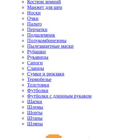
Костюм зимний
Манжет для шеи
Носки
Очки
Пальто
Перчатки
Подшлемник
Полукомбинезоны
Пылезащитные маски
Рубашки
Рукавицы
Сапоги
Сланцы
Сумки и рюкзаки
Термобелье
Толстовки
Футболки
Футболки с длинным рукавом
Шапки
Шлемы
Шорты
Штаны
Шляпы