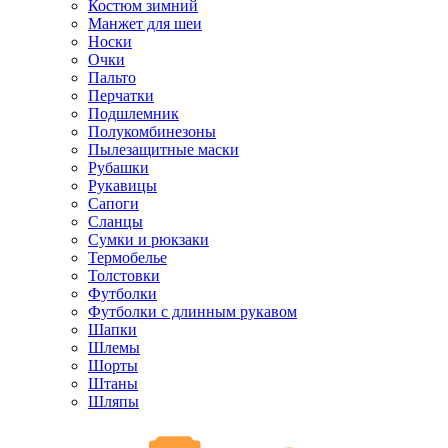
Костюм зимний
Манжет для шеи
Носки
Очки
Пальто
Перчатки
Подшлемник
Полукомбинезоны
Пылезащитные маски
Рубашки
Рукавицы
Сапоги
Сланцы
Сумки и рюкзаки
Термобелье
Толстовки
Футболки
Футболки с длинным рукавом
Шапки
Шлемы
Шорты
Штаны
Шляпы