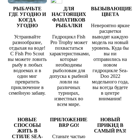
РЫБАЧЬТЕ
ДЛЯ
ВЫЗЫВАЮЩИЕ
ГДЕ УГОДНО И
НАСТОЯЩИХ
ЦВЕТА
КОГДА
ФАНАТИКОВ
УГОДНО
РЫБАЛКИ
Невероятно яркие
расцветки
Устраивайте
Гидроцикл Fish
выводят каждую
разнообразие,
Pro Trophy может
модель на новый
отдыхая на воде!
похвастаться
уровень. Куда бы
С Fish Pro Scout
характеристиками,
вы ни
вы можете ловить
которые
отправились на
рыбу в любых
необходимы
новом
водоемах и в
рыболовам для
гидроцикле Sea-
один миг
допуска к рыбной
Doo 2022
превратить
ловли на
модельного года,
приключение в
различных
вы всегда будете
семейную забаву.
турнирах,
в центре
известных во
внимания!
всем мире.
НОВЫЕ
ПРИЛОЖЕНИЕ
НОВЫЙ
СПОСОБЫ
BRP GO!
ПРИКИД В
ЖИТЬ В
САМЫЙ РАЗ!
СТИЛЕ SEA-
Станьте частью