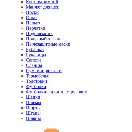
Костюм зимний
Манжет для шеи
Носки
Очки
Пальто
Перчатки
Подшлемник
Полукомбинезоны
Пылезащитные маски
Рубашки
Рукавицы
Сапоги
Сланцы
Сумки и рюкзаки
Термобелье
Толстовки
Футболки
Футболки с длинным рукавом
Шапки
Шлемы
Шорты
Штаны
Шляпы