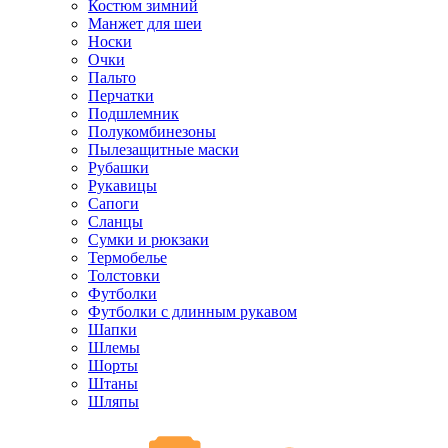
Костюм зимний
Манжет для шеи
Носки
Очки
Пальто
Перчатки
Подшлемник
Полукомбинезоны
Пылезащитные маски
Рубашки
Рукавицы
Сапоги
Сланцы
Сумки и рюкзаки
Термобелье
Толстовки
Футболки
Футболки с длинным рукавом
Шапки
Шлемы
Шорты
Штаны
Шляпы