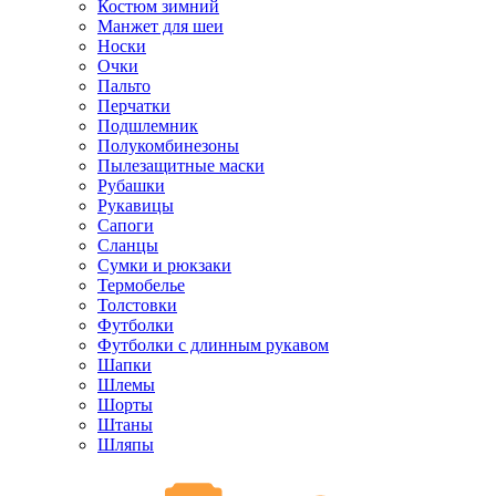
Костюм зимний
Манжет для шеи
Носки
Очки
Пальто
Перчатки
Подшлемник
Полукомбинезоны
Пылезащитные маски
Рубашки
Рукавицы
Сапоги
Сланцы
Сумки и рюкзаки
Термобелье
Толстовки
Футболки
Футболки с длинным рукавом
Шапки
Шлемы
Шорты
Штаны
Шляпы