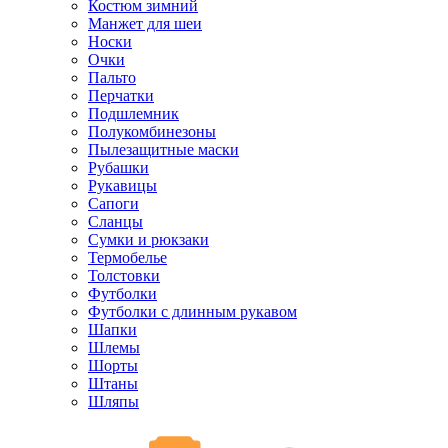
Костюм зимний
Манжет для шеи
Носки
Очки
Пальто
Перчатки
Подшлемник
Полукомбинезоны
Пылезащитные маски
Рубашки
Рукавицы
Сапоги
Сланцы
Сумки и рюкзаки
Термобелье
Толстовки
Футболки
Футболки с длинным рукавом
Шапки
Шлемы
Шорты
Штаны
Шляпы