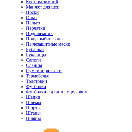
Костюм зимний
Манжет для шеи
Носки
Очки
Пальто
Перчатки
Подшлемник
Полукомбинезоны
Пылезащитные маски
Рубашки
Рукавицы
Сапоги
Сланцы
Сумки и рюкзаки
Термобелье
Толстовки
Футболки
Футболки с длинным рукавом
Шапки
Шлемы
Шорты
Штаны
Шляпы