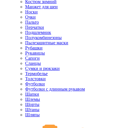
Костюм зимний
Манжет для шеи
Носки
Очки
Пальто
Перчатки
Подшлемник
Полукомбинезоны
Пылезащитные маски
Рубашки
Рукавицы
Сапоги
Сланцы
Сумки и рюкзаки
Термобелье
Толстовки
Футболки
Футболки с длинным рукавом
Шапки
Шлемы
Шорты
Штаны
Шляпы