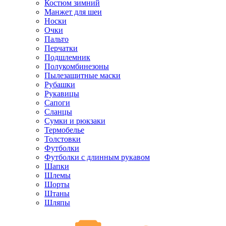
Костюм зимний
Манжет для шеи
Носки
Очки
Пальто
Перчатки
Подшлемник
Полукомбинезоны
Пылезащитные маски
Рубашки
Рукавицы
Сапоги
Сланцы
Сумки и рюкзаки
Термобелье
Толстовки
Футболки
Футболки с длинным рукавом
Шапки
Шлемы
Шорты
Штаны
Шляпы