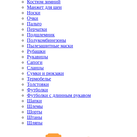
Костюм зимний
Манжет для шеи
Носки
Очки
Пальто
Перчатки
Подшлемник
Полукомбинезоны
Пылезащитные маски
Рубашки
Рукавицы
Сапоги
Сланцы
Сумки и рюкзаки
Термобелье
Толстовки
Футболки
Футболки с длинным рукавом
Шапки
Шлемы
Шорты
Штаны
Шляпы