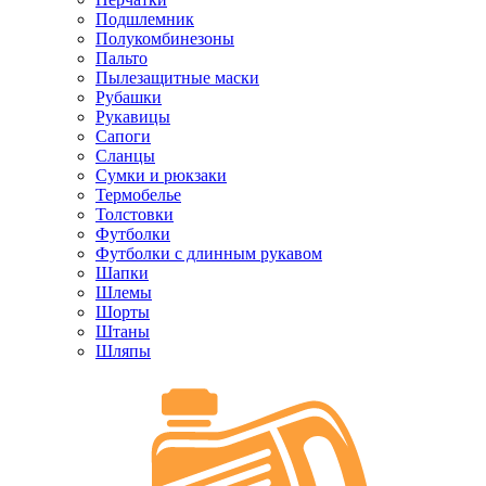
Подшлемник
Полукомбинезоны
Пальто
Пылезащитные маски
Рубашки
Рукавицы
Сапоги
Сланцы
Сумки и рюкзаки
Термобелье
Толстовки
Футболки
Футболки с длинным рукавом
Шапки
Шлемы
Шорты
Штаны
Шляпы