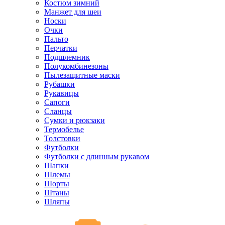
Костюм зимний
Манжет для шеи
Носки
Очки
Пальто
Перчатки
Подшлемник
Полукомбинезоны
Пылезащитные маски
Рубашки
Рукавицы
Сапоги
Сланцы
Сумки и рюкзаки
Термобелье
Толстовки
Футболки
Футболки с длинным рукавом
Шапки
Шлемы
Шорты
Штаны
Шляпы