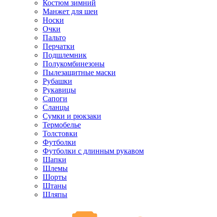
Костюм зимний
Манжет для шеи
Носки
Очки
Пальто
Перчатки
Подшлемник
Полукомбинезоны
Пылезащитные маски
Рубашки
Рукавицы
Сапоги
Сланцы
Сумки и рюкзаки
Термобелье
Толстовки
Футболки
Футболки с длинным рукавом
Шапки
Шлемы
Шорты
Штаны
Шляпы