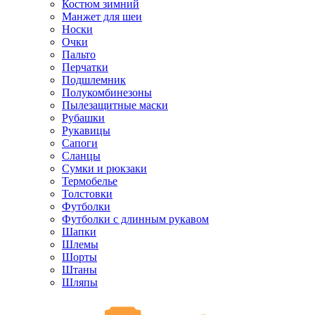
Костюм зимний
Манжет для шеи
Носки
Очки
Пальто
Перчатки
Подшлемник
Полукомбинезоны
Пылезащитные маски
Рубашки
Рукавицы
Сапоги
Сланцы
Сумки и рюкзаки
Термобелье
Толстовки
Футболки
Футболки с длинным рукавом
Шапки
Шлемы
Шорты
Штаны
Шляпы