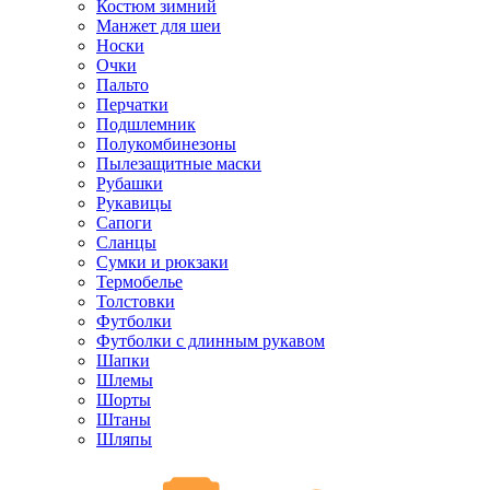
Костюм зимний
Манжет для шеи
Носки
Очки
Пальто
Перчатки
Подшлемник
Полукомбинезоны
Пылезащитные маски
Рубашки
Рукавицы
Сапоги
Сланцы
Сумки и рюкзаки
Термобелье
Толстовки
Футболки
Футболки с длинным рукавом
Шапки
Шлемы
Шорты
Штаны
Шляпы