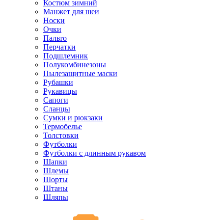
Костюм зимний
Манжет для шеи
Носки
Очки
Пальто
Перчатки
Подшлемник
Полукомбинезоны
Пылезащитные маски
Рубашки
Рукавицы
Сапоги
Сланцы
Сумки и рюкзаки
Термобелье
Толстовки
Футболки
Футболки с длинным рукавом
Шапки
Шлемы
Шорты
Штаны
Шляпы