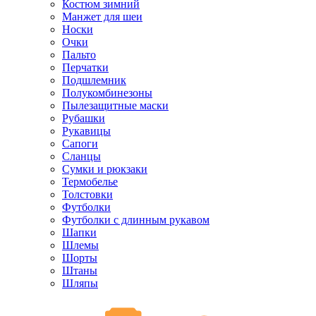
Костюм зимний
Манжет для шеи
Носки
Очки
Пальто
Перчатки
Подшлемник
Полукомбинезоны
Пылезащитные маски
Рубашки
Рукавицы
Сапоги
Сланцы
Сумки и рюкзаки
Термобелье
Толстовки
Футболки
Футболки с длинным рукавом
Шапки
Шлемы
Шорты
Штаны
Шляпы