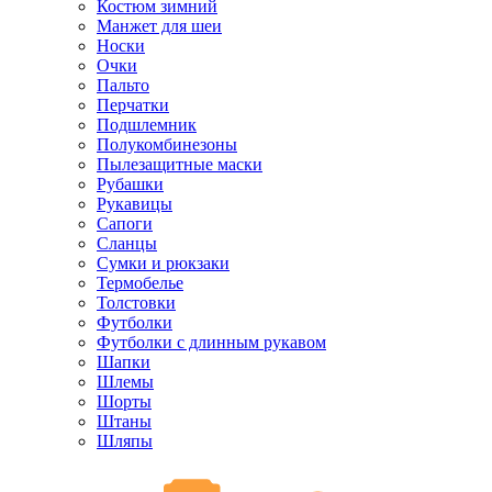
Костюм зимний
Манжет для шеи
Носки
Очки
Пальто
Перчатки
Подшлемник
Полукомбинезоны
Пылезащитные маски
Рубашки
Рукавицы
Сапоги
Сланцы
Сумки и рюкзаки
Термобелье
Толстовки
Футболки
Футболки с длинным рукавом
Шапки
Шлемы
Шорты
Штаны
Шляпы