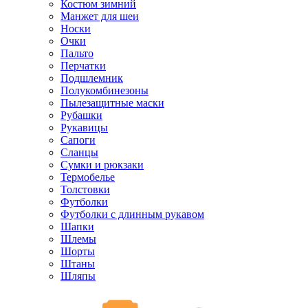
Костюм зимний
Манжет для шеи
Носки
Очки
Пальто
Перчатки
Подшлемник
Полукомбинезоны
Пылезащитные маски
Рубашки
Рукавицы
Сапоги
Сланцы
Сумки и рюкзаки
Термобелье
Толстовки
Футболки
Футболки с длинным рукавом
Шапки
Шлемы
Шорты
Штаны
Шляпы