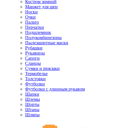
Костюм зимний
Манжет для шеи
Носки
Очки
Пальто
Перчатки
Подшлемник
Полукомбинезоны
Пылезащитные маски
Рубашки
Рукавицы
Сапоги
Сланцы
Сумки и рюкзаки
Термобелье
Толстовки
Футболки
Футболки с длинным рукавом
Шапки
Шлемы
Шорты
Штаны
Шляпы