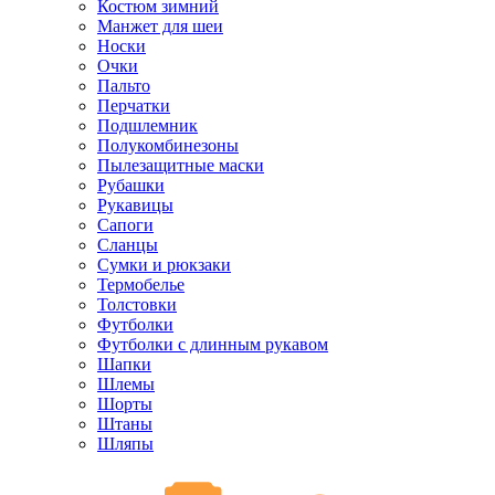
Костюм зимний
Манжет для шеи
Носки
Очки
Пальто
Перчатки
Подшлемник
Полукомбинезоны
Пылезащитные маски
Рубашки
Рукавицы
Сапоги
Сланцы
Сумки и рюкзаки
Термобелье
Толстовки
Футболки
Футболки с длинным рукавом
Шапки
Шлемы
Шорты
Штаны
Шляпы