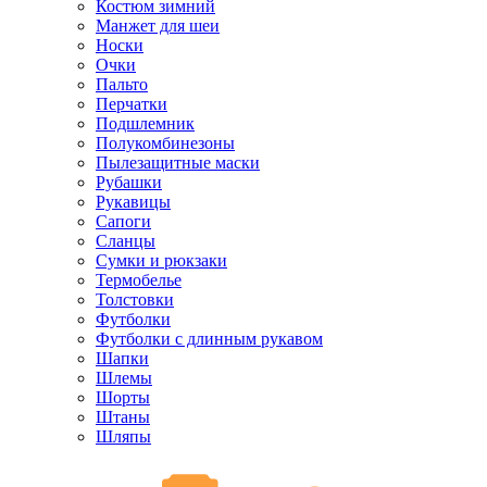
Костюм зимний
Манжет для шеи
Носки
Очки
Пальто
Перчатки
Подшлемник
Полукомбинезоны
Пылезащитные маски
Рубашки
Рукавицы
Сапоги
Сланцы
Сумки и рюкзаки
Термобелье
Толстовки
Футболки
Футболки с длинным рукавом
Шапки
Шлемы
Шорты
Штаны
Шляпы