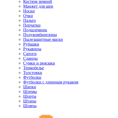
Костюм зимний
Манжет для шеи
Носки
Очки
Пальто
Перчатки
Подшлемник
Полукомбинезоны
Пылезащитные маски
Рубашки
Рукавицы
Сапоги
Сланцы
Сумки и рюкзаки
Термобелье
Толстовки
Футболки
Футболки с длинным рукавом
Шапки
Шлемы
Шорты
Штаны
Шляпы