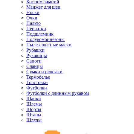
Костюм зимний
Манжет для шеи
Носки
Очки
Пальто
Перчатки
Подшлемник
Полукомбинезоны
Пылезащитные маски
Рубашки
Рукавицы
Сапоги
Сланцы
Сумки и рюкзаки
Термобелье
Толстовки
Футболки
Футболки с длинным рукавом
Шапки
Шлемы
Шорты
Штаны
Шляпы