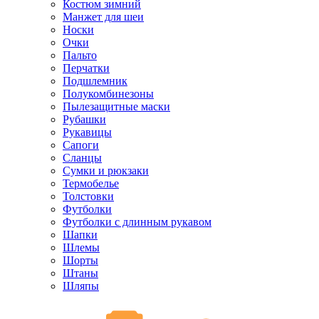
Костюм зимний
Манжет для шеи
Носки
Очки
Пальто
Перчатки
Подшлемник
Полукомбинезоны
Пылезащитные маски
Рубашки
Рукавицы
Сапоги
Сланцы
Сумки и рюкзаки
Термобелье
Толстовки
Футболки
Футболки с длинным рукавом
Шапки
Шлемы
Шорты
Штаны
Шляпы