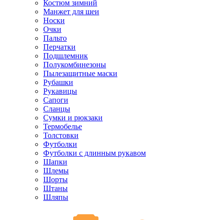
Костюм зимний
Манжет для шеи
Носки
Очки
Пальто
Перчатки
Подшлемник
Полукомбинезоны
Пылезащитные маски
Рубашки
Рукавицы
Сапоги
Сланцы
Сумки и рюкзаки
Термобелье
Толстовки
Футболки
Футболки с длинным рукавом
Шапки
Шлемы
Шорты
Штаны
Шляпы