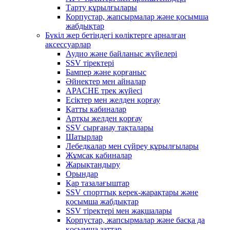
Тарту құрылғылары
Корпустар, жапсырмалар және қосымша
жабдықтар
Бүкіл жер бетіндегі көліктерге арналған
аксессуарлар
Аудио және байланыс жүйелері
SSV тіректері
Бампер және қорғаныс
Әйнектер мен айналар
APACHE трек жүйесі
Есіктер мен желден қорғау
Қатты кабиналар
Артқы желден қорғау
SSV сырғанау тақталары
Шатырлар
Лебедкалар мен сүйреу құрылғылары
Жұмсақ кабиналар
Жарықтандыру
Орындар
Қар тазалағыштар
SSV спорттық керек-жарақтары және
қосымша жабдықтар
SSV тіректері мен жақшалары
Корпустар, жапсырмалар және басқа да
қосымша заттар