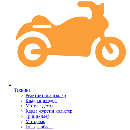
Техника
Реактивті шаңғылар
Квадроциклдер
Мотовездеходы
Қарда жүретін көліктер
Трициклдер
Моторлар
Гольф арбасы