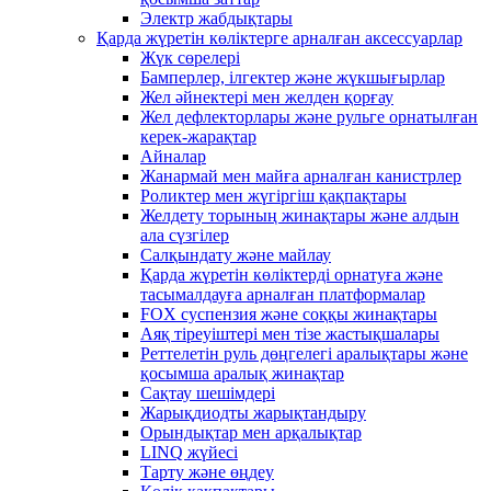
Электр жабдықтары
Қарда жүретін көліктерге арналған аксессуарлар
Жүк сөрелері
Бамперлер, ілгектер және жүкшығырлар
Жел әйнектері мен желден қорғау
Жел дефлекторлары және рульге орнатылған
керек-жарақтар
Айналар
Жанармай мен майға арналған канистрлер
Роликтер мен жүгіргіш қақпақтары
Желдету торының жинақтары және алдын
ала сүзгілер
Салқындату және майлау
Қарда жүретін көліктерді орнатуға және
тасымалдауға арналған платформалар
FOX суспензия және соққы жинақтары
Аяқ тіреуіштері мен тізе жастықшалары
Реттелетін руль дөңгелегі аралықтары және
қосымша аралық жинақтар
Сақтау шешімдері
Жарықдиодты жарықтандыру
Орындықтар мен арқалықтар
LINQ жүйесі
Тарту және өңдеу