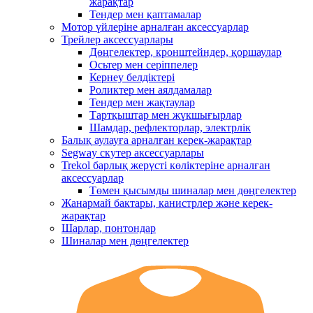
жарақтар
Тендер мен қаптамалар
Мотор үйлеріне арналған аксессуарлар
Трейлер аксессуарлары
Дөңгелектер, кронштейндер, қоршаулар
Осьтер мен серіппелер
Кернеу белдіктері
Роликтер мен аялдамалар
Тендер мен жақтаулар
Тартқыштар мен жүкшығырлар
Шамдар, рефлекторлар, электрлік
Балық аулауға арналған керек-жарақтар
Segway скутер аксессуарлары
Trekol барлық жерүсті көліктеріне арналған
аксессуарлар
Төмен қысымды шиналар мен дөңгелектер
Жанармай бактары, канистрлер және керек-
жарақтар
Шарлар, понтондар
Шиналар мен дөңгелектер