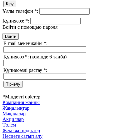
Ұялы телефон
*
:
Құпиясөз:
*
:
Войти с помощью пароля
E-mail мекенжайы
*
:
Құпиясөз
*
:
(кемінде 6 таңба)
Құпиясөзді растау
*
:
*
Міндетті өрістер
Компания жайлы
Жаңалықтар
Мақалалар
Акциялар
Төлем
Жеке жеңілдіктер
Несиеге сатып алу