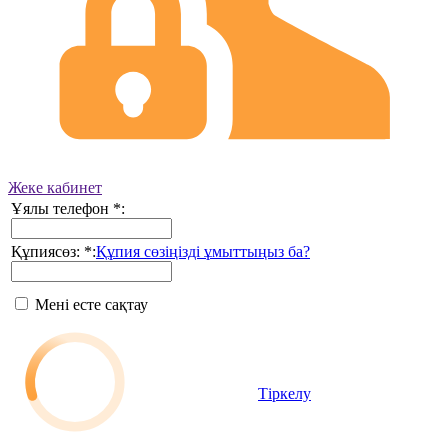
Жеке кабинет
Ұялы телефон
*
:
Құпиясөз:
*
:
Құпия сөзіңізді ұмыттыңыз ба?
Мені есте сақтау
Тіркелу