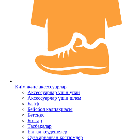
Киім және аксессуарлар
Аксессуарлар үшін ұпай
Аксессуарлар үшін шлем
Бафф
Бейсбол қалпақшасы
Бәтеңке
Боттар
Тасбақалар
Ылғал кеудешелер
Суға арналған костюмдер