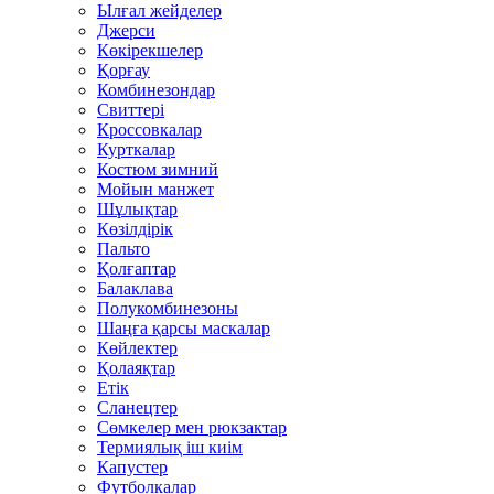
Ылғал жейделер
Джерси
Көкірекшелер
Қорғау
Комбинезондар
Свиттері
Кроссовкалар
Курткалар
Костюм зимний
Мойын манжет
Шұлықтар
Көзілдірік
Пальто
Қолғаптар
Балаклава
Полукомбинезоны
Шаңға қарсы маскалар
Көйлектер
Қолаяқтар
Етік
Сланецтер
Сөмкелер мен рюкзактар
Термиялық іш киім
Капустер
Футболкалар