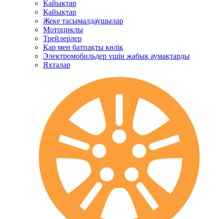
Қайықтар
Қайықтар
Жеке тасымалдаушылар
Мотоциклы
Трейлерлер
Қар мен батпақты көлік
Электромобильдер үшін жабық аумақтарды
Яхталар