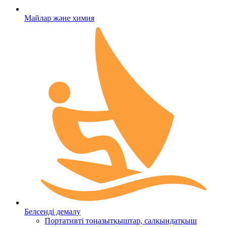
Майлар және химия
Белсенді демалу
Портативті тоңазытқыштар, салқындатқыш