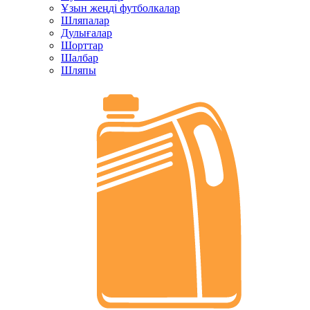
Ұзын жеңді футболкалар
Шляпалар
Дулығалар
Шорттар
Шалбар
Шляпы