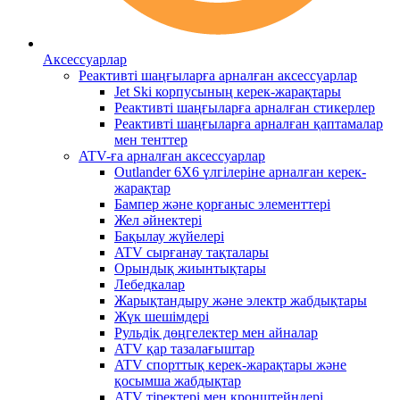
Аксессуарлар
Реактивті шаңғыларға арналған аксессуарлар
Jet Ski корпусының керек-жарақтары
Реактивті шаңғыларға арналған стикерлер
Реактивті шаңғыларға арналған қаптамалар
мен тенттер
ATV-ға арналған аксессуарлар
Outlander 6X6 үлгілеріне арналған керек-
жарақтар
Бампер және қорғаныс элементтері
Жел әйнектері
Бақылау жүйелері
ATV сырғанау тақталары
Орындық жиынтықтары
Лебедкалар
Жарықтандыру және электр жабдықтары
Жүк шешімдері
Рульдік дөңгелектер мен айналар
ATV қар тазалағыштар
ATV спорттық керек-жарақтары және
қосымша жабдықтар
ATV тіректері мен кронштейндері