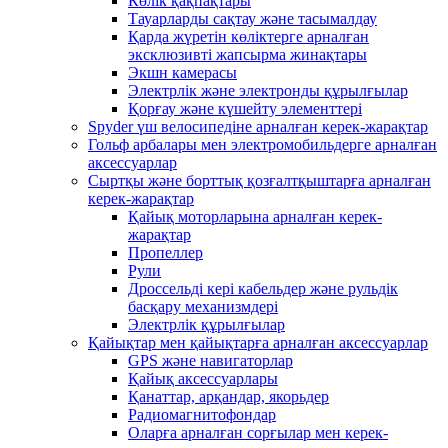
Көлік қақпақтары
Тауарларды сақтау және тасымалдау
Қарда жүретін көліктерге арналған
эксклюзивті жапсырма жинақтары
Экшн камерасы
Электрлік және электронды құрылғылар
Қорғау және күшейту элементтері
Spyder үш велосипедіне арналған керек-жарақтар
Гольф арбалары мен электромобильдерге арналған
аксессуарлар
Сыртқы және борттық қозғалтқыштарға арналған
керек-жарақтар
Қайық моторларына арналған керек-
жарақтар
Пропеллер
Рули
Дроссельді кері кабельдер және рульдік
басқару механизмдері
Электрлік құрылғылар
Қайықтар мен қайықтарға арналған аксессуарлар
GPS және навигаторлар
Қайық аксессуарлары
Қанаттар, арқандар, якорьдер
Радиомагнитофондар
Оларға арналған сорғылар мен керек-