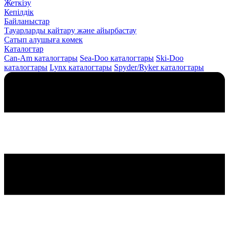
Жеткізу
Кепілдік
Байланыстар
Тауарларды қайтару және айырбастау
Сатып алушыға көмек
Каталогтар
Can-Am каталогтары
Sea-Doo каталогтары
Ski-Doo
каталогтары
Lynx каталогтары
Spyder/Ryker каталогтары