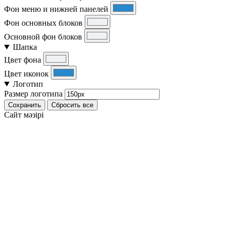
Фон меню и нижней панелей
Фон основных блоков
Основной фон блоков
Шапка
Цвет фона
Цвет иконок
Логотип
Размер логотипа
Сохранить
Сбросить все
Cайт мәзірі