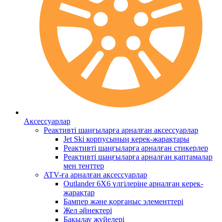
Аксессуарлар
Реактивті шаңғыларға арналған аксессуарлар
Jet Ski корпусының керек-жарақтары
Реактивті шаңғыларға арналған стикерлер
Реактивті шаңғыларға арналған қаптамалар
мен тенттер
ATV-ға арналған аксессуарлар
Outlander 6X6 үлгілеріне арналған керек-
жарақтар
Бампер және қорғаныс элементтері
Жел әйнектері
Бақылау жүйелері