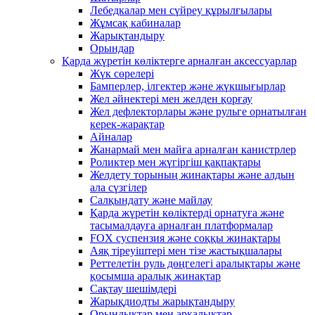
Лебедкалар мен сүйреу құрылғылары
Жұмсақ кабиналар
Жарықтандыру
Орындар
Қарда жүретін көліктерге арналған аксессуарлар
Жүк сөрелері
Бамперлер, ілгектер және жүкшығырлар
Жел әйнектері мен желден қорғау
Жел дефлекторлары және рульге орнатылған
керек-жарақтар
Айналар
Жанармай мен майға арналған канистрлер
Роликтер мен жүгіргіш қақпақтары
Желдету торының жинақтары және алдын
ала сүзгілер
Салқындату және майлау
Қарда жүретін көліктерді орнатуға және
тасымалдауға арналған платформалар
FOX суспензия және соққы жинақтары
Аяқ тіреуіштері мен тізе жастықшалары
Реттелетін руль дөңгелегі аралықтары және
қосымша аралық жинақтар
Сақтау шешімдері
Жарықдиодты жарықтандыру
Орындықтар мен арқалықтар