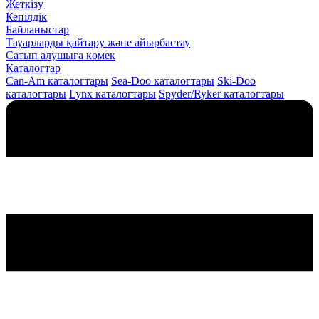
Жеткізу
Кепілдік
Байланыстар
Тауарларды қайтару және айырбастау
Сатып алушыға көмек
Каталогтар
Can-Am каталогтары
Sea-Doo каталогтары
Ski-Doo
каталогтары
Lynx каталогтары
Spyder/Ryker каталогтары