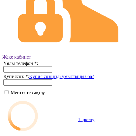
Жеке кабинет
Ұялы телефон
*
:
Құпиясөз:
*
:
Құпия сөзіңізді ұмыттыңыз ба?
Мені есте сақтау
Тіркелу