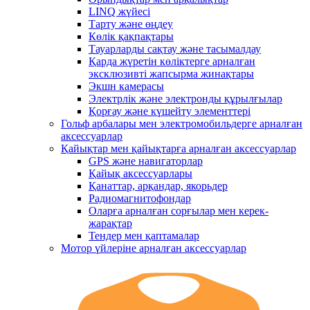
LINQ жүйесі
Тарту және өңдеу
Көлік қақпақтары
Тауарларды сақтау және тасымалдау
Қарда жүретін көліктерге арналған
эксклюзивті жапсырма жинақтары
Экшн камерасы
Электрлік және электронды құрылғылар
Қорғау және күшейту элементтері
Гольф арбалары мен электромобильдерге арналған
аксессуарлар
Қайықтар мен қайықтарға арналған аксессуарлар
GPS және навигаторлар
Қайық аксессуарлары
Қанаттар, арқандар, якорьдер
Радиомагнитофондар
Оларға арналған сорғылар мен керек-
жарақтар
Тендер мен қаптамалар
Мотор үйлеріне арналған аксессуарлар