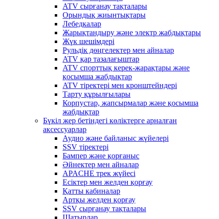
ATV сырғанау тақталары
Орындық жиынтықтары
Лебедкалар
Жарықтандыру және электр жабдықтары
Жүк шешімдері
Рульдік дөңгелектер мен айналар
ATV қар тазалағыштар
ATV спорттық керек-жарақтары және
қосымша жабдықтар
ATV тіректері мен кронштейндері
Тарту құрылғылары
Корпустар, жапсырмалар және қосымша
жабдықтар
Бүкіл жер бетіндегі көліктерге арналған
аксессуарлар
Аудио және байланыс жүйелері
SSV тіректері
Бампер және қорғаныс
Әйнектер мен айналар
APACHE трек жүйесі
Есіктер мен желден қорғау
Қатты кабиналар
Артқы желден қорғау
SSV сырғанау тақталары
Шатырлар