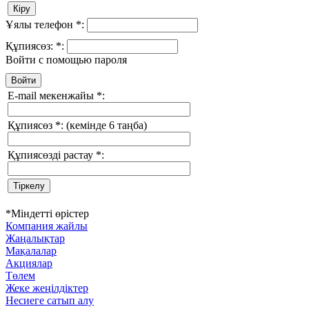
Ұялы телефон
*
:
Құпиясөз:
*
:
Войти с помощью пароля
E-mail мекенжайы
*
:
Құпиясөз
*
:
(кемінде 6 таңба)
Құпиясөзді растау
*
:
*
Міндетті өрістер
Компания жайлы
Жаңалықтар
Мақалалар
Акциялар
Төлем
Жеке жеңілдіктер
Несиеге сатып алу