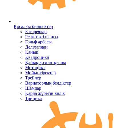
Қосалқы бөлшектер
Батареялар
Реактивті шаңғы
Гольф арбасы
Дельтаплан
Қайық
Квадроцикл
Қайық қозғалтқышы
Мотоцикл
Мойынтіректер
Трейлер
Вариаторлық белдіктер
Шамдар
Қарда жүретін көлік
Трицикл