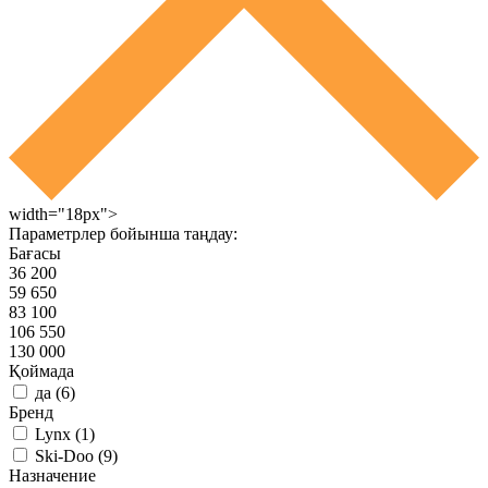
width="18px">
Параметрлер бойынша таңдау:
Бағасы
36 200
59 650
83 100
106 550
130 000
Қоймада
да
(
6
)
Бренд
Lynx
(
1
)
Ski-Doo
(
9
)
Назначение