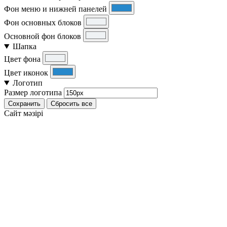
Фон меню и нижней панелей
Фон основных блоков
Основной фон блоков
Шапка
Цвет фона
Цвет иконок
Логотип
Размер логотипа
Сохранить
Сбросить все
Cайт мәзірі