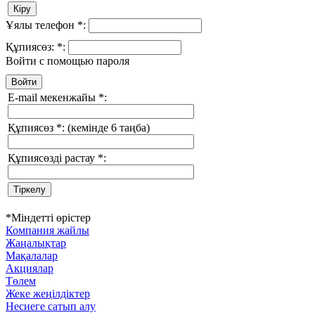
Ұялы телефон
*
:
Құпиясөз:
*
:
Войти с помощью пароля
E-mail мекенжайы
*
:
Құпиясөз
*
:
(кемінде 6 таңба)
Құпиясөзді растау
*
:
*
Міндетті өрістер
Компания жайлы
Жаңалықтар
Мақалалар
Акциялар
Төлем
Жеке жеңілдіктер
Несиеге сатып алу