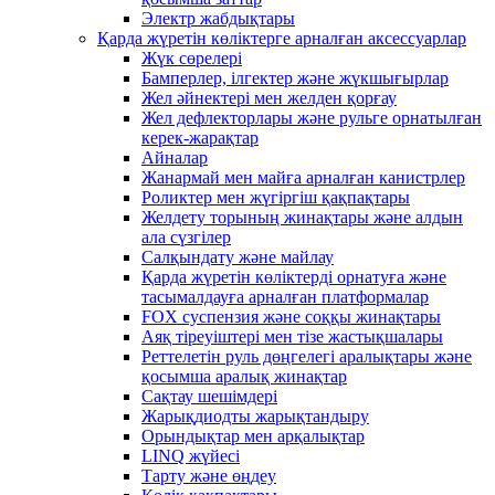
Электр жабдықтары
Қарда жүретін көліктерге арналған аксессуарлар
Жүк сөрелері
Бамперлер, ілгектер және жүкшығырлар
Жел әйнектері мен желден қорғау
Жел дефлекторлары және рульге орнатылған
керек-жарақтар
Айналар
Жанармай мен майға арналған канистрлер
Роликтер мен жүгіргіш қақпақтары
Желдету торының жинақтары және алдын
ала сүзгілер
Салқындату және майлау
Қарда жүретін көліктерді орнатуға және
тасымалдауға арналған платформалар
FOX суспензия және соққы жинақтары
Аяқ тіреуіштері мен тізе жастықшалары
Реттелетін руль дөңгелегі аралықтары және
қосымша аралық жинақтар
Сақтау шешімдері
Жарықдиодты жарықтандыру
Орындықтар мен арқалықтар
LINQ жүйесі
Тарту және өңдеу