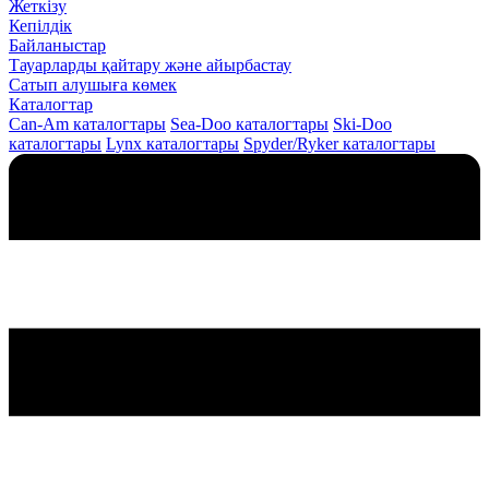
Жеткізу
Кепілдік
Байланыстар
Тауарларды қайтару және айырбастау
Сатып алушыға көмек
Каталогтар
Can-Am каталогтары
Sea-Doo каталогтары
Ski-Doo
каталогтары
Lynx каталогтары
Spyder/Ryker каталогтары