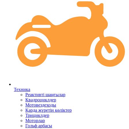
Техника
Реактивті шаңғылар
Квадроциклдер
Мотовездеходы
Қарда жүретін көліктер
Трициклдер
Моторлар
Гольф арбасы