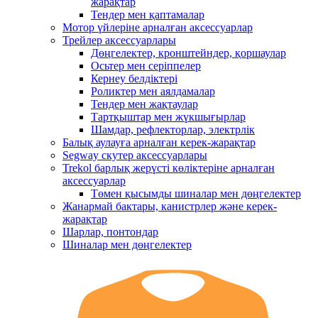
жарақтар
Тендер мен қаптамалар
Мотор үйлеріне арналған аксессуарлар
Трейлер аксессуарлары
Дөңгелектер, кронштейндер, қоршаулар
Осьтер мен серіппелер
Кернеу белдіктері
Роликтер мен аялдамалар
Тендер мен жақтаулар
Тартқыштар мен жүкшығырлар
Шамдар, рефлекторлар, электрлік
Балық аулауға арналған керек-жарақтар
Segway скутер аксессуарлары
Trekol барлық жерүсті көліктеріне арналған
аксессуарлар
Төмен қысымды шиналар мен дөңгелектер
Жанармай бактары, канистрлер және керек-
жарақтар
Шарлар, понтондар
Шиналар мен дөңгелектер