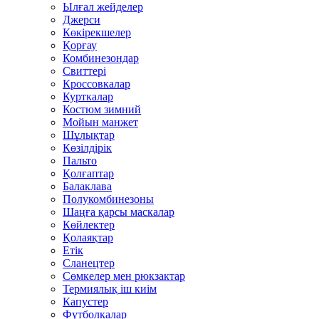
Ылғал жейделер
Джерси
Көкірекшелер
Қорғау
Комбинезондар
Свиттері
Кроссовкалар
Курткалар
Костюм зимний
Мойын манжет
Шұлықтар
Көзілдірік
Пальто
Қолғаптар
Балаклава
Полукомбинезоны
Шаңға қарсы маскалар
Көйлектер
Қолаяқтар
Етік
Сланецтер
Сөмкелер мен рюкзактар
Термиялық іш киім
Капустер
Футболкалар