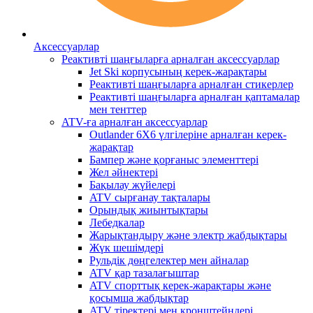
Аксессуарлар
Реактивті шаңғыларға арналған аксессуарлар
Jet Ski корпусының керек-жарақтары
Реактивті шаңғыларға арналған стикерлер
Реактивті шаңғыларға арналған қаптамалар
мен тенттер
ATV-ға арналған аксессуарлар
Outlander 6X6 үлгілеріне арналған керек-
жарақтар
Бампер және қорғаныс элементтері
Жел әйнектері
Бақылау жүйелері
ATV сырғанау тақталары
Орындық жиынтықтары
Лебедкалар
Жарықтандыру және электр жабдықтары
Жүк шешімдері
Рульдік дөңгелектер мен айналар
ATV қар тазалағыштар
ATV спорттық керек-жарақтары және
қосымша жабдықтар
ATV тіректері мен кронштейндері