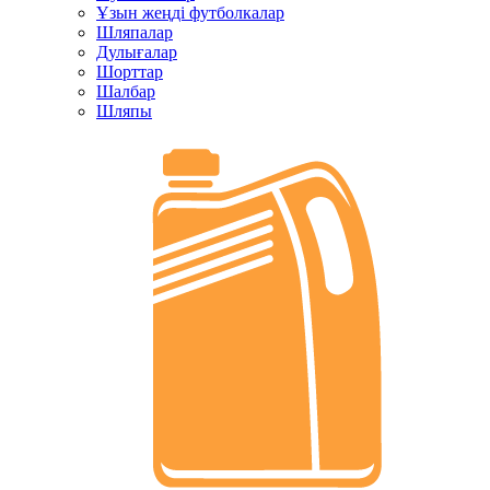
Ұзын жеңді футболкалар
Шляпалар
Дулығалар
Шорттар
Шалбар
Шляпы