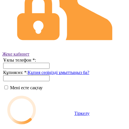
Жеке кабинет
Ұялы телефон
*
:
Құпиясөз:
*
:
Құпия сөзіңізді ұмыттыңыз ба?
Мені есте сақтау
Тіркелу