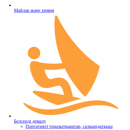
Майлар және химия
Белсенді демалу
Портативті тоңазытқыштар, салқындатқыш