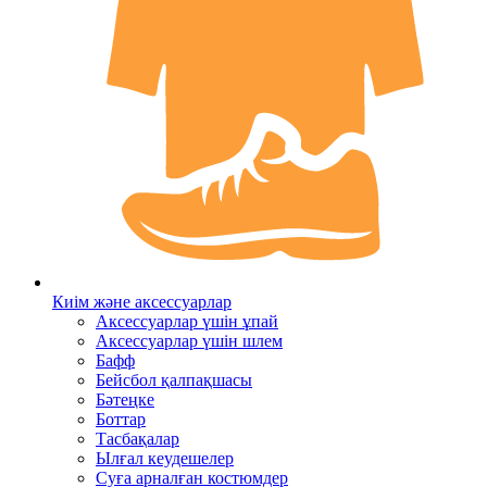
Киім және аксессуарлар
Аксессуарлар үшін ұпай
Аксессуарлар үшін шлем
Бафф
Бейсбол қалпақшасы
Бәтеңке
Боттар
Тасбақалар
Ылғал кеудешелер
Суға арналған костюмдер