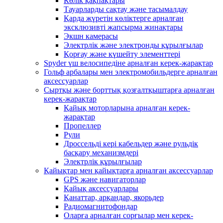
Көлік қақпақтары
Тауарларды сақтау және тасымалдау
Қарда жүретін көліктерге арналған
эксклюзивті жапсырма жинақтары
Экшн камерасы
Электрлік және электронды құрылғылар
Қорғау және күшейту элементтері
Spyder үш велосипедіне арналған керек-жарақтар
Гольф арбалары мен электромобильдерге арналған
аксессуарлар
Сыртқы және борттық қозғалтқыштарға арналған
керек-жарақтар
Қайық моторларына арналған керек-
жарақтар
Пропеллер
Рули
Дроссельді кері кабельдер және рульдік
басқару механизмдері
Электрлік құрылғылар
Қайықтар мен қайықтарға арналған аксессуарлар
GPS және навигаторлар
Қайық аксессуарлары
Қанаттар, арқандар, якорьдер
Радиомагнитофондар
Оларға арналған сорғылар мен керек-