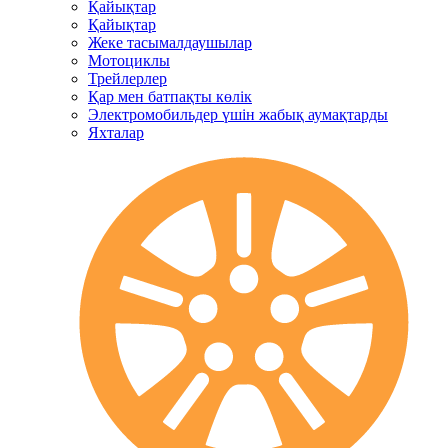
Қайықтар
Қайықтар
Жеке тасымалдаушылар
Мотоциклы
Трейлерлер
Қар мен батпақты көлік
Электромобильдер үшін жабық аумақтарды
Яхталар