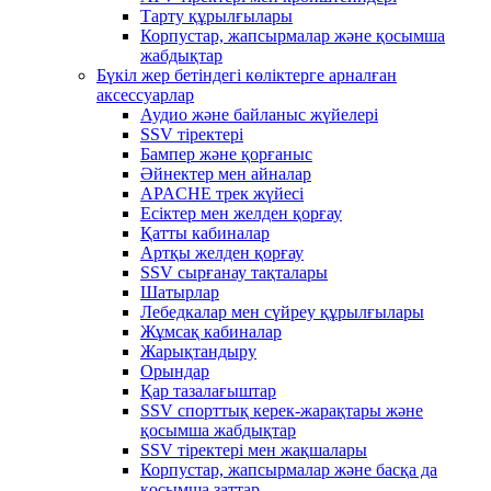
Тарту құрылғылары
Корпустар, жапсырмалар және қосымша
жабдықтар
Бүкіл жер бетіндегі көліктерге арналған
аксессуарлар
Аудио және байланыс жүйелері
SSV тіректері
Бампер және қорғаныс
Әйнектер мен айналар
APACHE трек жүйесі
Есіктер мен желден қорғау
Қатты кабиналар
Артқы желден қорғау
SSV сырғанау тақталары
Шатырлар
Лебедкалар мен сүйреу құрылғылары
Жұмсақ кабиналар
Жарықтандыру
Орындар
Қар тазалағыштар
SSV спорттық керек-жарақтары және
қосымша жабдықтар
SSV тіректері мен жақшалары
Корпустар, жапсырмалар және басқа да
қосымша заттар