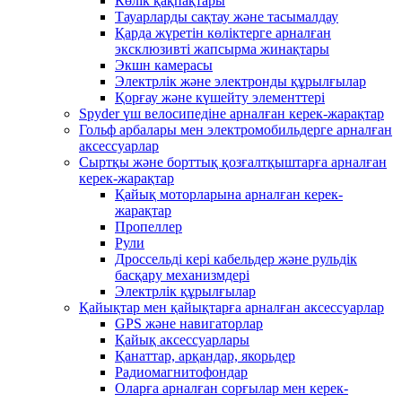
Көлік қақпақтары
Тауарларды сақтау және тасымалдау
Қарда жүретін көліктерге арналған
эксклюзивті жапсырма жинақтары
Экшн камерасы
Электрлік және электронды құрылғылар
Қорғау және күшейту элементтері
Spyder үш велосипедіне арналған керек-жарақтар
Гольф арбалары мен электромобильдерге арналған
аксессуарлар
Сыртқы және борттық қозғалтқыштарға арналған
керек-жарақтар
Қайық моторларына арналған керек-
жарақтар
Пропеллер
Рули
Дроссельді кері кабельдер және рульдік
басқару механизмдері
Электрлік құрылғылар
Қайықтар мен қайықтарға арналған аксессуарлар
GPS және навигаторлар
Қайық аксессуарлары
Қанаттар, арқандар, якорьдер
Радиомагнитофондар
Оларға арналған сорғылар мен керек-