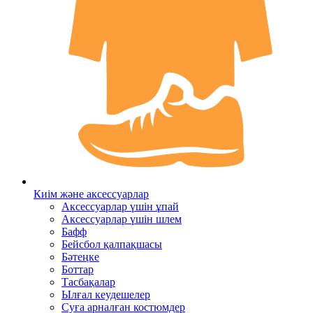
Киім және аксессуарлар
Аксессуарлар үшін ұпай
Аксессуарлар үшін шлем
Бафф
Бейсбол қалпақшасы
Бәтеңке
Боттар
Тасбақалар
Ылғал кеудешелер
Суға арналған костюмдер