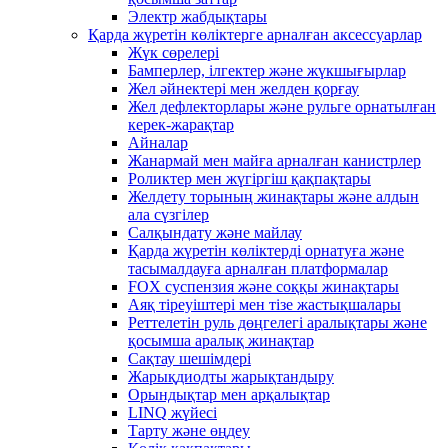
Электр жабдықтары
Қарда жүретін көліктерге арналған аксессуарлар
Жүк сөрелері
Бамперлер, ілгектер және жүкшығырлар
Жел әйнектері мен желден қорғау
Жел дефлекторлары және рульге орнатылған
керек-жарақтар
Айналар
Жанармай мен майға арналған канистрлер
Роликтер мен жүгіргіш қақпақтары
Желдету торының жинақтары және алдын
ала сүзгілер
Салқындату және майлау
Қарда жүретін көліктерді орнатуға және
тасымалдауға арналған платформалар
FOX суспензия және соққы жинақтары
Аяқ тіреуіштері мен тізе жастықшалары
Реттелетін руль дөңгелегі аралықтары және
қосымша аралық жинақтар
Сақтау шешімдері
Жарықдиодты жарықтандыру
Орындықтар мен арқалықтар
LINQ жүйесі
Тарту және өңдеу