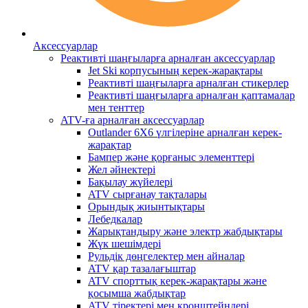
Аксессуарлар
Реактивті шаңғыларға арналған аксессуарлар
Jet Ski корпусының керек-жарақтары
Реактивті шаңғыларға арналған стикерлер
Реактивті шаңғыларға арналған қаптамалар
мен тенттер
ATV-ға арналған аксессуарлар
Outlander 6X6 үлгілеріне арналған керек-
жарақтар
Бампер және қорғаныс элементтері
Жел әйнектері
Бақылау жүйелері
ATV сырғанау тақталары
Орындық жиынтықтары
Лебедкалар
Жарықтандыру және электр жабдықтары
Жүк шешімдері
Рульдік дөңгелектер мен айналар
ATV қар тазалағыштар
ATV спорттық керек-жарақтары және
қосымша жабдықтар
ATV тіректері мен кронштейндері