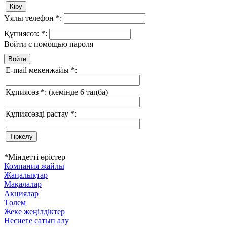
Ұялы телефон
*
:
Құпиясөз:
*
:
Войти с помощью пароля
E-mail мекенжайы
*
:
Құпиясөз
*
:
(кемінде 6 таңба)
Құпиясөзді растау
*
:
*
Міндетті өрістер
Компания жайлы
Жаңалықтар
Мақалалар
Акциялар
Төлем
Жеке жеңілдіктер
Несиеге сатып алу