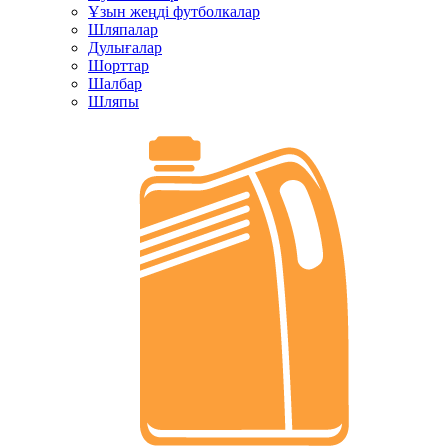
Ұзын жеңді футболкалар
Шляпалар
Дулығалар
Шорттар
Шалбар
Шляпы