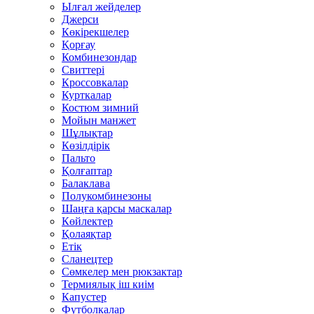
Ылғал жейделер
Джерси
Көкірекшелер
Қорғау
Комбинезондар
Свиттері
Кроссовкалар
Курткалар
Костюм зимний
Мойын манжет
Шұлықтар
Көзілдірік
Пальто
Қолғаптар
Балаклава
Полукомбинезоны
Шаңға қарсы маскалар
Көйлектер
Қолаяқтар
Етік
Сланецтер
Сөмкелер мен рюкзактар
Термиялық іш киім
Капустер
Футболкалар