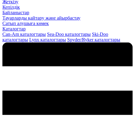
Жеткізу
Кепілдік
Байланыстар
Тауарларды қайтару және айырбастау
Сатып алушыға көмек
Каталогтар
Can-Am каталогтары
Sea-Doo каталогтары
Ski-Doo
каталогтары
Lynx каталогтары
Spyder/Ryker каталогтары