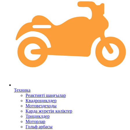
Техника
Реактивті шаңғылар
Квадроциклдер
Мотовездеходы
Қарда жүретін көліктер
Трициклдер
Моторлар
Гольф арбасы