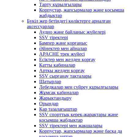
Тарту құрылғылары
Корпустар, жапсырмалар және қосымша
жабдықтар
Бүкіл жер бетіндегі көліктерге арналған
аксессуарлар
Аудио және байланыс жүйелері
SSV тіректері
Бампер және қорғаныс
Әйнектер мен айналар
APACHE трек жүйесі
Есіктер мен желден қорғау
Қатты кабиналар
Артқы желден қорғау
SSV сырғанау тақталары
Шатырлар
Лебедкалар мен сүйреу құрылғылары
Жұмсақ кабиналар
Жарықтандыру
Орындар
Қар тазалағыштар
SSV спорттық керек-жарақтары және
қосымша жабдықтар
SSV тіректері мен жақшалары
Корпустар, жапсырмалар және басқа да
қосымша заттар