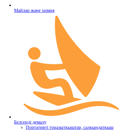
Майлар және химия
Белсенді демалу
Портативті тоңазытқыштар, салқындатқыш