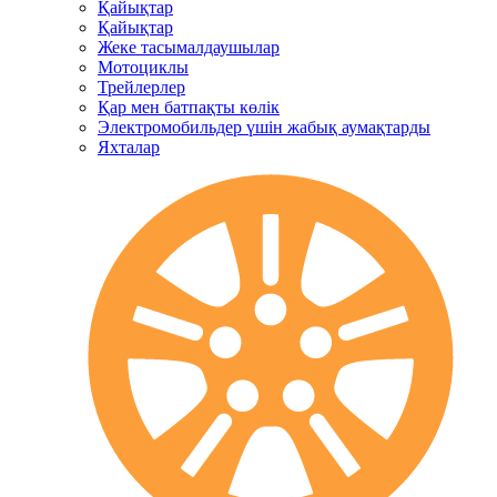
Қайықтар
Қайықтар
Жеке тасымалдаушылар
Мотоциклы
Трейлерлер
Қар мен батпақты көлік
Электромобильдер үшін жабық аумақтарды
Яхталар