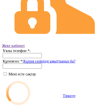
Жеке кабинет
Ұялы телефон
*
:
Құпиясөз:
*
:
Құпия сөзіңізді ұмыттыңыз ба?
Мені есте сақтау
Тіркелу