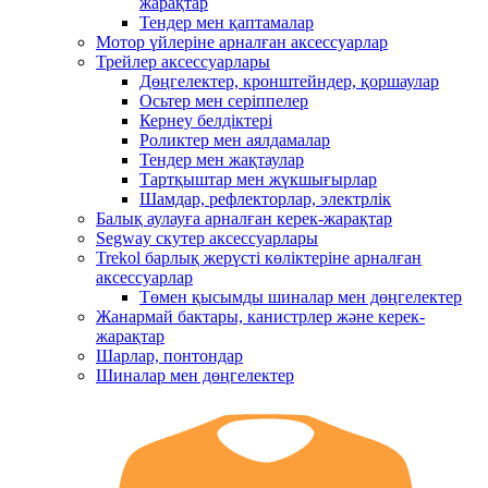
жарақтар
Тендер мен қаптамалар
Мотор үйлеріне арналған аксессуарлар
Трейлер аксессуарлары
Дөңгелектер, кронштейндер, қоршаулар
Осьтер мен серіппелер
Кернеу белдіктері
Роликтер мен аялдамалар
Тендер мен жақтаулар
Тартқыштар мен жүкшығырлар
Шамдар, рефлекторлар, электрлік
Балық аулауға арналған керек-жарақтар
Segway скутер аксессуарлары
Trekol барлық жерүсті көліктеріне арналған
аксессуарлар
Төмен қысымды шиналар мен дөңгелектер
Жанармай бактары, канистрлер және керек-
жарақтар
Шарлар, понтондар
Шиналар мен дөңгелектер