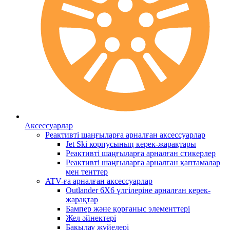
Аксессуарлар
Реактивті шаңғыларға арналған аксессуарлар
Jet Ski корпусының керек-жарақтары
Реактивті шаңғыларға арналған стикерлер
Реактивті шаңғыларға арналған қаптамалар
мен тенттер
ATV-ға арналған аксессуарлар
Outlander 6X6 үлгілеріне арналған керек-
жарақтар
Бампер және қорғаныс элементтері
Жел әйнектері
Бақылау жүйелері