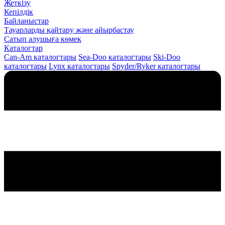
Жеткізу
Кепілдік
Байланыстар
Тауарларды қайтару және айырбастау
Сатып алушыға көмек
Каталогтар
Can-Am каталогтары
Sea-Doo каталогтары
Ski-Doo
каталогтары
Lynx каталогтары
Spyder/Ryker каталогтары