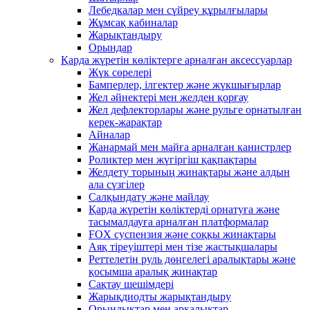
Лебедкалар мен сүйреу құрылғылары
Жұмсақ кабиналар
Жарықтандыру
Орындар
Қарда жүретін көліктерге арналған аксессуарлар
Жүк сөрелері
Бамперлер, ілгектер және жүкшығырлар
Жел әйнектері мен желден қорғау
Жел дефлекторлары және рульге орнатылған
керек-жарақтар
Айналар
Жанармай мен майға арналған канистрлер
Роликтер мен жүгіргіш қақпақтары
Желдету торының жинақтары және алдын
ала сүзгілер
Салқындату және майлау
Қарда жүретін көліктерді орнатуға және
тасымалдауға арналған платформалар
FOX суспензия және соққы жинақтары
Аяқ тіреуіштері мен тізе жастықшалары
Реттелетін руль дөңгелегі аралықтары және
қосымша аралық жинақтар
Сақтау шешімдері
Жарықдиодты жарықтандыру
Орындықтар мен арқалықтар