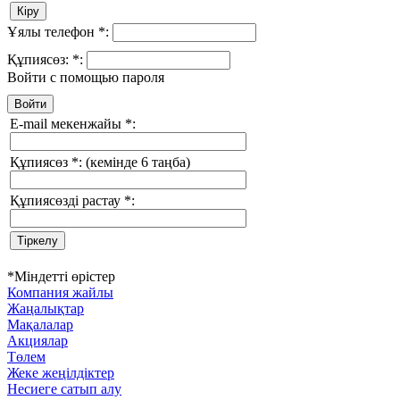
Ұялы телефон
*
:
Құпиясөз:
*
:
Войти с помощью пароля
E-mail мекенжайы
*
:
Құпиясөз
*
:
(кемінде 6 таңба)
Құпиясөзді растау
*
:
*
Міндетті өрістер
Компания жайлы
Жаңалықтар
Мақалалар
Акциялар
Төлем
Жеке жеңілдіктер
Несиеге сатып алу