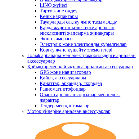
LINQ жүйесі
Тарту және өңдеу
Көлік қақпақтары
Тауарларды сақтау және тасымалдау
Қарда жүретін көліктерге арналған
эксклюзивті жапсырма жинақтары
Экшн камерасы
Электрлік және электронды құрылғылар
Қорғау және күшейту элементтері
Гольф арбалары мен электромобильдерге арналған
аксессуарлар
Қайықтар мен қайықтарға арналған аксессуарлар
GPS және навигаторлар
Қайық аксессуарлары
Қанаттар, арқандар, якорьдер
Радиомагнитофондар
Оларға арналған сорғылар мен керек-
жарақтар
Тендер мен қаптамалар
Мотор үйлеріне арналған аксессуарлар