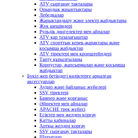
ATV сырғанау тақталары
Орындық жиынтықтары
Лебедкалар
Жарықтандыру және электр жабдықтары
Жүк шешімдері
Рульдік дөңгелектер мен айналар
ATV қар тазалағыштар
ATV спорттық керек-жарақтары және
қосымша жабдықтар
ATV тіректері мен кронштейндері
Тарту құрылғылары
Корпустар, жапсырмалар және қосымша
жабдықтар
Бүкіл жер бетіндегі көліктерге арналған
аксессуарлар
Аудио және байланыс жүйелері
SSV тіректері
Бампер және қорғаныс
Әйнектер мен айналар
APACHE трек жүйесі
Есіктер мен желден қорғау
Қатты кабиналар
Артқы желден қорғау
SSV сырғанау тақталары
Шатырлар