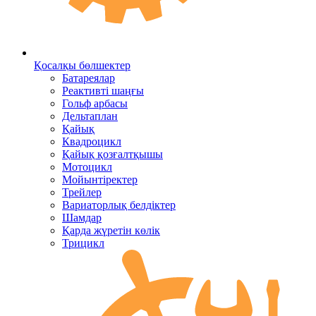
Қосалқы бөлшектер
Батареялар
Реактивті шаңғы
Гольф арбасы
Дельтаплан
Қайық
Квадроцикл
Қайық қозғалтқышы
Мотоцикл
Мойынтіректер
Трейлер
Вариаторлық белдіктер
Шамдар
Қарда жүретін көлік
Трицикл