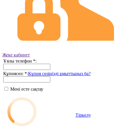
Жеке кабинет
Ұялы телефон
*
:
Құпиясөз:
*
:
Құпия сөзіңізді ұмыттыңыз ба?
Мені есте сақтау
Тіркелу