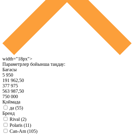
width="18px">
Параметрлер бойынша таңдау:
Бағасы
5 950
191 962,50
377 975
563 987,50
750 000
Қоймада
да
(
55
)
Бренд
Rival
(
2
)
Polaris
(
11
)
Can-Am
(
105
)