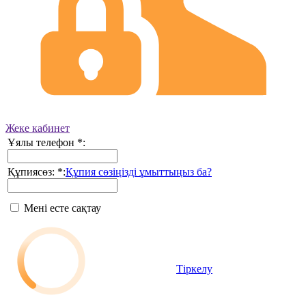
Жеке кабинет
Ұялы телефон
*
:
Құпиясөз:
*
:
Құпия сөзіңізді ұмыттыңыз ба?
Мені есте сақтау
Тіркелу