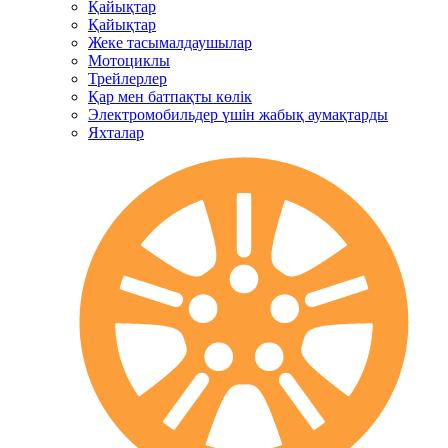
Қайықтар
Қайықтар
Жеке тасымалдаушылар
Мотоциклы
Трейлерлер
Қар мен батпақты көлік
Электромобильдер үшін жабық аумақтарды
Яхталар