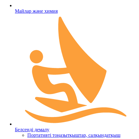
Майлар және химия
Белсенді демалу
Портативті тоңазытқыштар, салқындатқыш