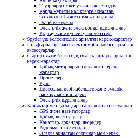
Көлік қақпақтары
Тауарларды сақтау және тасымалдау
Қарда жүретін көліктерге арналған
эксклюзивті жапсырма жинақтары
Экшн камерасы
Электрлік және электронды құрылғылар
Қорғау және күшейту элементтері
Spyder үш велосипедіне арналған керек-жарақтар
Гольф арбалары мен электромобильдерге арналған
аксессуарлар
Сыртқы және борттық қозғалтқыштарға арналған
керек-жарақтар
Қайық моторларына арналған керек-
жарақтар
Пропеллер
Рули
Дроссельді кері кабельдер және рульдік
басқару механизмдері
Электрлік құрылғылар
Қайықтар мен қайықтарға арналған аксессуарлар
GPS және навигаторлар
Қайық аксессуарлары
Қанаттар, арқандар, якорьдер
Радиомагнитофондар
Оларға арналған сорғылар мен керек-