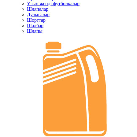
Ұзын жеңді футболкалар
Шляпалар
Дулығалар
Шорттар
Шалбар
Шляпы