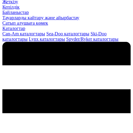
Жеткізу
Кепілдік
Байланыстар
Тауарларды қайтару және айырбастау
Сатып алушыға көмек
Каталогтар
Can-Am каталогтары
Sea-Doo каталогтары
Ski-Doo
каталогтары
Lynx каталогтары
Spyder/Ryker каталогтары