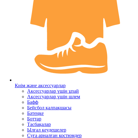
Киім және аксессуарлар
Аксессуарлар үшін ұпай
Аксессуарлар үшін шлем
Бафф
Бейсбол қалпақшасы
Бәтеңке
Боттар
Тасбақалар
Ылғал кеудешелер
Суға арналған костюмдер