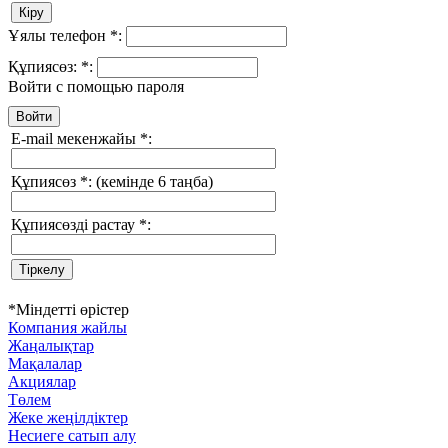
Ұялы телефон
*
:
Құпиясөз:
*
:
Войти с помощью пароля
E-mail мекенжайы
*
:
Құпиясөз
*
:
(кемінде 6 таңба)
Құпиясөзді растау
*
:
*
Міндетті өрістер
Компания жайлы
Жаңалықтар
Мақалалар
Акциялар
Төлем
Жеке жеңілдіктер
Несиеге сатып алу