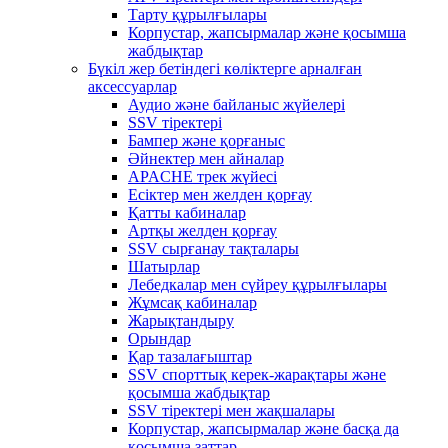
Тарту құрылғылары
Корпустар, жапсырмалар және қосымша
жабдықтар
Бүкіл жер бетіндегі көліктерге арналған
аксессуарлар
Аудио және байланыс жүйелері
SSV тіректері
Бампер және қорғаныс
Әйнектер мен айналар
APACHE трек жүйесі
Есіктер мен желден қорғау
Қатты кабиналар
Артқы желден қорғау
SSV сырғанау тақталары
Шатырлар
Лебедкалар мен сүйреу құрылғылары
Жұмсақ кабиналар
Жарықтандыру
Орындар
Қар тазалағыштар
SSV спорттық керек-жарақтары және
қосымша жабдықтар
SSV тіректері мен жақшалары
Корпустар, жапсырмалар және басқа да
қосымша заттар