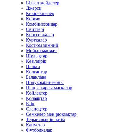
Ылғал жейделер
Джерси
Көкірекшелер
Қорғау
Комбинезондар
Свиттері
Кроссовкалар
Курткалар
Костюм зимний
Мойын манжет
Шұлықтар
Көзілдірік
Пальто
Қолғаптар
Балаклава
Полукомбинезоны
Шаңға қарсы маскалар
Көйлектер
Қолаяқтар
Етік
Сланецтер
Сөмкелер мен рюкзактар
Термиялық іш киім
Капустер
Футболкалар