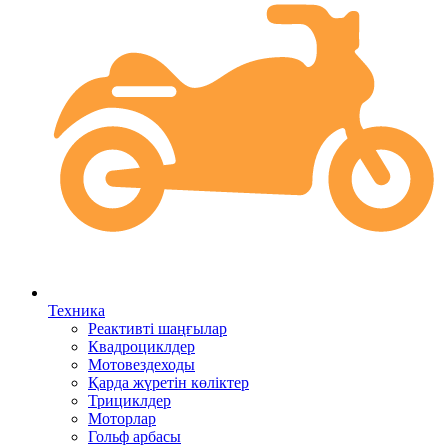
Техника
Реактивті шаңғылар
Квадроциклдер
Мотовездеходы
Қарда жүретін көліктер
Трициклдер
Моторлар
Гольф арбасы