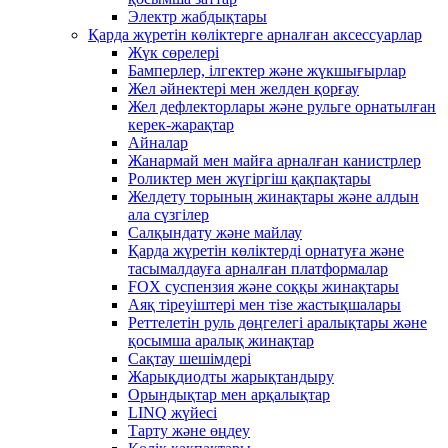
Электр жабдықтары
Қарда жүретін көліктерге арналған аксессуарлар
Жүк сөрелері
Бамперлер, ілгектер және жүкшығырлар
Жел әйнектері мен желден қорғау
Жел дефлекторлары және рульге орнатылған
керек-жарақтар
Айналар
Жанармай мен майға арналған канистрлер
Роликтер мен жүгіргіш қақпақтары
Желдету торының жинақтары және алдын
ала сүзгілер
Салқындату және майлау
Қарда жүретін көліктерді орнатуға және
тасымалдауға арналған платформалар
FOX суспензия және соққы жинақтары
Аяқ тіреуіштері мен тізе жастықшалары
Реттелетін руль дөңгелегі аралықтары және
қосымша аралық жинақтар
Сақтау шешімдері
Жарықдиодты жарықтандыру
Орындықтар мен арқалықтар
LINQ жүйесі
Тарту және өңдеу