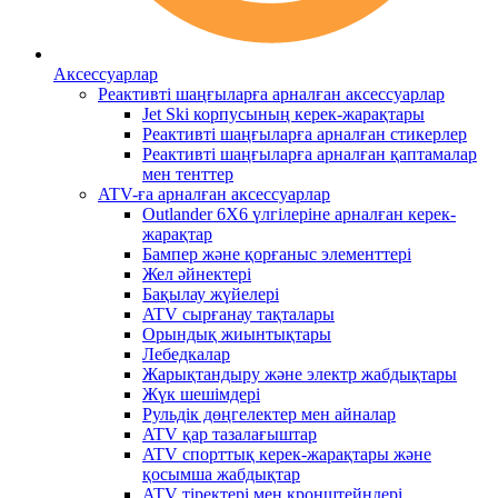
Аксессуарлар
Реактивті шаңғыларға арналған аксессуарлар
Jet Ski корпусының керек-жарақтары
Реактивті шаңғыларға арналған стикерлер
Реактивті шаңғыларға арналған қаптамалар
мен тенттер
ATV-ға арналған аксессуарлар
Outlander 6X6 үлгілеріне арналған керек-
жарақтар
Бампер және қорғаныс элементтері
Жел әйнектері
Бақылау жүйелері
ATV сырғанау тақталары
Орындық жиынтықтары
Лебедкалар
Жарықтандыру және электр жабдықтары
Жүк шешімдері
Рульдік дөңгелектер мен айналар
ATV қар тазалағыштар
ATV спорттық керек-жарақтары және
қосымша жабдықтар
ATV тіректері мен кронштейндері