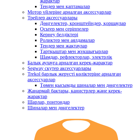
жарақтар
Тендер мен қаптамалар
Мотор үйлеріне арналған аксессуарлар
Трейлер аксессуарлары
Дөңгелектер, кронштейндер, қоршаулар
Осьтер мен серіппелер
Кернеу белдіктері
Роликтер мен аялдамалар
Тендер мен жақтаулар
Тартқыштар мен жүкшығырлар
Шамдар, рефлекторлар, электрлік
Балық аулауға арналған керек-жарақтар
Segway скутер аксессуарлары
Trekol барлық жерүсті көліктеріне арналған
аксессуарлар
Төмен қысымды шиналар мен дөңгелектер
Жанармай бактары, канистрлер және керек-
жарақтар
Шарлар, понтондар
Шиналар мен дөңгелектер