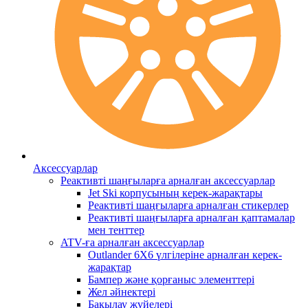
Аксессуарлар
Реактивті шаңғыларға арналған аксессуарлар
Jet Ski корпусының керек-жарақтары
Реактивті шаңғыларға арналған стикерлер
Реактивті шаңғыларға арналған қаптамалар
мен тенттер
ATV-ға арналған аксессуарлар
Outlander 6X6 үлгілеріне арналған керек-
жарақтар
Бампер және қорғаныс элементтері
Жел әйнектері
Бақылау жүйелері