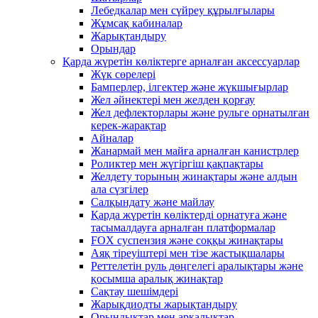
Лебедкалар мен сүйреу құрылғылары
Жұмсақ кабиналар
Жарықтандыру
Орындар
Қарда жүретін көліктерге арналған аксессуарлар
Жүк сөрелері
Бамперлер, ілгектер және жүкшығырлар
Жел әйнектері мен желден қорғау
Жел дефлекторлары және рульге орнатылған
керек-жарақтар
Айналар
Жанармай мен майға арналған канистрлер
Роликтер мен жүгіргіш қақпақтары
Желдету торының жинақтары және алдын
ала сүзгілер
Салқындату және майлау
Қарда жүретін көліктерді орнатуға және
тасымалдауға арналған платформалар
FOX суспензия және соққы жинақтары
Аяқ тіреуіштері мен тізе жастықшалары
Реттелетін руль дөңгелегі аралықтары және
қосымша аралық жинақтар
Сақтау шешімдері
Жарықдиодты жарықтандыру
Орындықтар мен арқалықтар