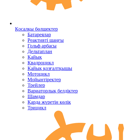
Қосалқы бөлшектер
Батареялар
Реактивті шаңғы
Гольф арбасы
Дельтаплан
Қайық
Квадроцикл
Қайық қозғалтқышы
Мотоцикл
Мойынтіректер
Трейлер
Вариаторлық белдіктер
Шамдар
Қарда жүретін көлік
Трицикл