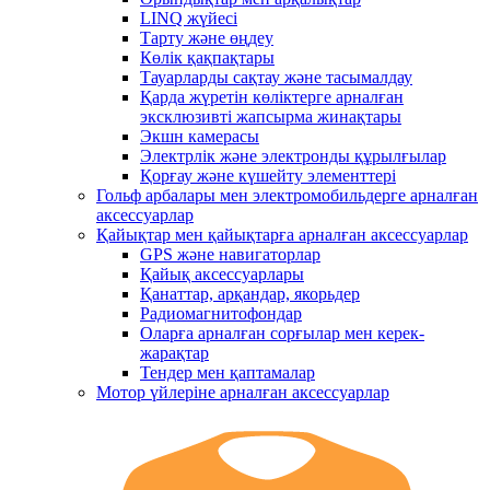
LINQ жүйесі
Тарту және өңдеу
Көлік қақпақтары
Тауарларды сақтау және тасымалдау
Қарда жүретін көліктерге арналған
эксклюзивті жапсырма жинақтары
Экшн камерасы
Электрлік және электронды құрылғылар
Қорғау және күшейту элементтері
Гольф арбалары мен электромобильдерге арналған
аксессуарлар
Қайықтар мен қайықтарға арналған аксессуарлар
GPS және навигаторлар
Қайық аксессуарлары
Қанаттар, арқандар, якорьдер
Радиомагнитофондар
Оларға арналған сорғылар мен керек-
жарақтар
Тендер мен қаптамалар
Мотор үйлеріне арналған аксессуарлар