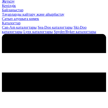
Жеткізу
Кепілдік
Байланыстар
Тауарларды қайтару және айырбастау
Сатып алушыға көмек
Каталогтар
Can-Am каталогтары
Sea-Doo каталогтары
Ski-Doo
каталогтары
Lynx каталогтары
Spyder/Ryker каталогтары