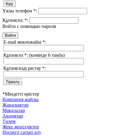
Ұялы телефон
*
:
Құпиясөз:
*
:
Войти с помощью пароля
E-mail мекенжайы
*
:
Құпиясөз
*
:
(кемінде 6 таңба)
Құпиясөзді растау
*
:
*
Міндетті өрістер
Компания жайлы
Жаңалықтар
Мақалалар
Акциялар
Төлем
Жеке жеңілдіктер
Несиеге сатып алу