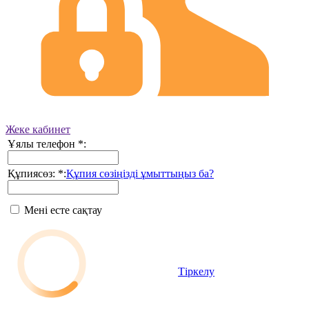
Жеке кабинет
Ұялы телефон
*
:
Құпиясөз:
*
:
Құпия сөзіңізді ұмыттыңыз ба?
Мені есте сақтау
Тіркелу