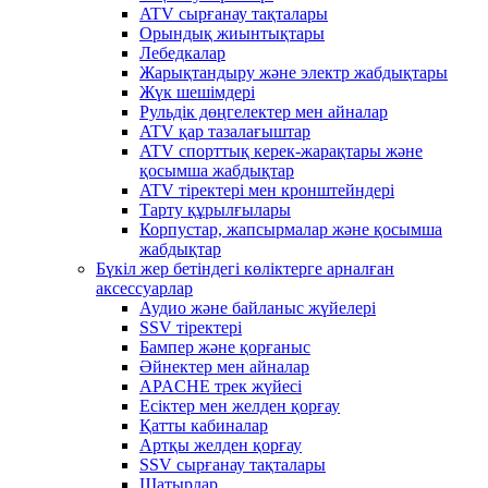
ATV сырғанау тақталары
Орындық жиынтықтары
Лебедкалар
Жарықтандыру және электр жабдықтары
Жүк шешімдері
Рульдік дөңгелектер мен айналар
ATV қар тазалағыштар
ATV спорттық керек-жарақтары және
қосымша жабдықтар
ATV тіректері мен кронштейндері
Тарту құрылғылары
Корпустар, жапсырмалар және қосымша
жабдықтар
Бүкіл жер бетіндегі көліктерге арналған
аксессуарлар
Аудио және байланыс жүйелері
SSV тіректері
Бампер және қорғаныс
Әйнектер мен айналар
APACHE трек жүйесі
Есіктер мен желден қорғау
Қатты кабиналар
Артқы желден қорғау
SSV сырғанау тақталары
Шатырлар