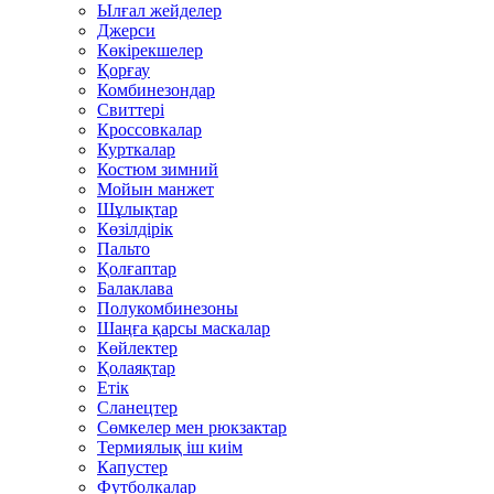
Ылғал жейделер
Джерси
Көкірекшелер
Қорғау
Комбинезондар
Свиттері
Кроссовкалар
Курткалар
Костюм зимний
Мойын манжет
Шұлықтар
Көзілдірік
Пальто
Қолғаптар
Балаклава
Полукомбинезоны
Шаңға қарсы маскалар
Көйлектер
Қолаяқтар
Етік
Сланецтер
Сөмкелер мен рюкзактар
Термиялық іш киім
Капустер
Футболкалар