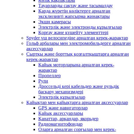
Көлік қақпақтары
Тауарларды сақтау және тасымалдау
Қарда жүретін көліктерге арналған
эксклюзивті жапсырма жинақтары
Экшн камерасы
Электрлік және электронды құрылғылар
Қорғау және күшейту элементтері
Spyder үш велосипедіне арналған керек-жарақтар
Гольф арбалары мен электромобильдерге арналған
аксессуарлар
Сыртқы және борттық қозғалтқыштарға арналған
керек-жарақтар
Қайық моторларына арналған керек-
жарақтар
Пропеллер
Рули
Дроссельді кері кабельдер және рульдік
басқару механизмдері
Электрлік құрылғылар
Қайықтар мен қайықтарға арналған аксессуарлар
GPS және навигаторлар
Қайық аксессуарлары
Қанаттар, арқандар, якорьдер
Радиомагнитофондар
Оларға арналған сорғылар мен керек-