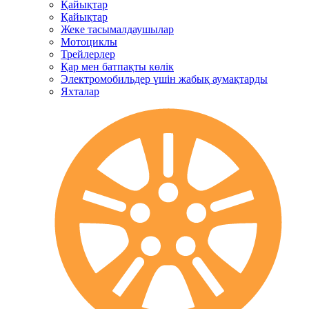
Қайықтар
Қайықтар
Жеке тасымалдаушылар
Мотоциклы
Трейлерлер
Қар мен батпақты көлік
Электромобильдер үшін жабық аумақтарды
Яхталар