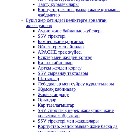
Тарту құрылғылары
Корпустар, жапсырмалар және қосымша
жабдықтар
Бүкіл жер бетіндегі көліктерге арналған
аксессуарлар
Аудио және байланыс жүйелері
SSV тіректері
Бампер және қорғаныс
Әйнектер мен айналар
APACHE трек жүйесі
Есіктер мен желден қорғау
Қатты кабиналар
Артқы желден қорғау
SSV сырғанау тақталары
Шатырлар
Лебедкалар мен сүйреу құрылғылары
Жұмсақ кабиналар
Жарықтандыру
Орындар
Қар тазалағыштар
SSV спорттық керек-жарақтары және
қосымша жабдықтар
SSV тіректері мен жақшалары
Корпустар, жапсырмалар және басқа да
қосымша заттар