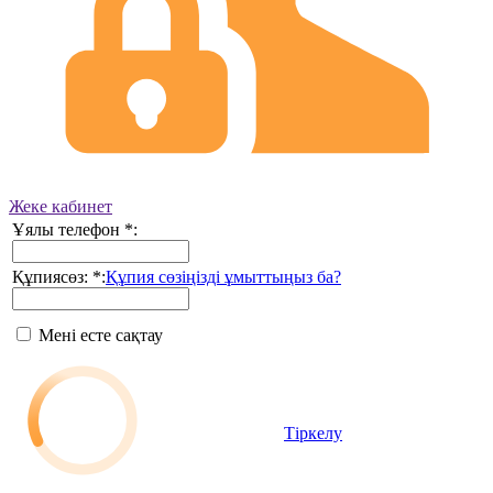
Жеке кабинет
Ұялы телефон
*
:
Құпиясөз:
*
:
Құпия сөзіңізді ұмыттыңыз ба?
Мені есте сақтау
Тіркелу