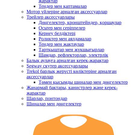
жарақтар
Тендер мен қаптамалар
Мотор үйлеріне арналған аксессуарлар
Трейлер аксессуарлары
Дөңгелектер, кронштейндер, қоршаулар
Осьтер мен серіппелер
Кернеу белдіктері
Роликтер мен аялдамалар
Тендер мен жақтаулар
Тартқыштар мен жүкшығырлар
Шамдар, рефлекторлар, электрлік
Балық аулауға арналған керек-жарақтар
Segway скутер аксессуарлары
Trekol барлық жерүсті көліктеріне арналған
аксессуарлар
Төмен қысымды шиналар мен дөңгелектер
Жанармай бактары, канистрлер және керек-
жарақтар
Шарлар, понтондар
Шиналар мен дөңгелектер