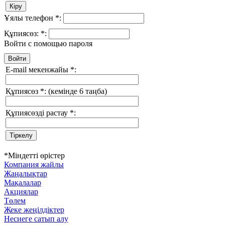
Ұялы телефон
*
:
Құпиясөз:
*
:
Войти с помощью пароля
E-mail мекенжайы
*
:
Құпиясөз
*
:
(кемінде 6 таңба)
Құпиясөзді растау
*
:
*
Міндетті өрістер
Компания жайлы
Жаңалықтар
Мақалалар
Акциялар
Төлем
Жеке жеңілдіктер
Несиеге сатып алу