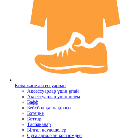
Киім және аксессуарлар
Аксессуарлар үшін ұпай
Аксессуарлар үшін шлем
Бафф
Бейсбол қалпақшасы
Бәтеңке
Боттар
Тасбақалар
Ылғал кеудешелер
Суға арналған костюмдер