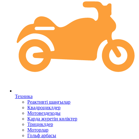
Техника
Реактивті шаңғылар
Квадроциклдер
Мотовездеходы
Қарда жүретін көліктер
Трициклдер
Моторлар
Гольф арбасы