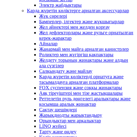
Электр жабдықтары
Қарда жүретін көліктерге арналған аксессуарлар
Жүк сөрелері
Бамперлер, ілгектер және жүкшығырлар
Жел әйнектері мен желден қорғау
Жел дефлекторлары және рульге орнатылған
керек-жарақтар
Айналар
Жанармай мен майға арналған канистрлер
Роликтер мен жүгіргіш қақпақтары
Желдету торының жинақтары және алдын
ала сүзгілер
Салқындату және майлау
Қарда жүретін көліктерді орнатуға және
тасымалдауға арналған платформалар
FOX суспензия және соққы жинақтары
Аяқ тіреуіштері мен тізе жастықшалары
Реттелетін руль дөңгелегі аралықтары және
қосымша аралық жинақтар
Сақтау шешімдері
Жарықдиодты жарықтандыру
Орындықтар мен арқалықтар
LINQ жүйесі
Тарту және өңдеу