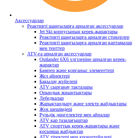
Аксессуарлар
Реактивті шаңғыларға арналған аксессуарлар
Jet Ski корпусының керек-жарақтары
Реактивті шаңғыларға арналған стикерлер
Реактивті шаңғыларға арналған қаптамалар
мен тенттер
ATV-ға арналған аксессуарлар
Outlander 6X6 үлгілеріне арналған керек-
жарақтар
Бампер және қорғаныс элементтері
Жел әйнектері
Бақылау жүйелері
ATV сырғанау тақталары
Орындық жиынтықтары
Лебедкалар
Жарықтандыру және электр жабдықтары
Жүк шешімдері
Рульдік дөңгелектер мен айналар
ATV қар тазалағыштар
ATV спорттық керек-жарақтары және
қосымша жабдықтар
ATV тіректері мен кронштейндері