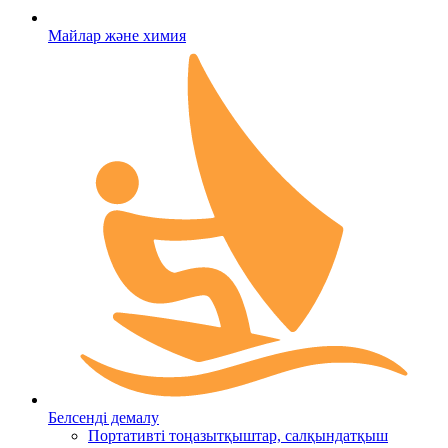
Майлар және химия
Белсенді демалу
Портативті тоңазытқыштар, салқындатқыш