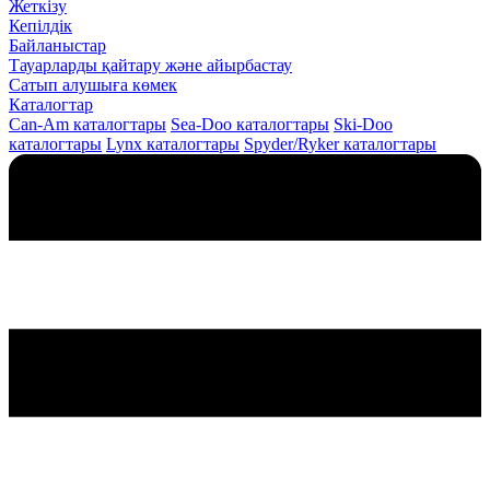
Жеткізу
Кепілдік
Байланыстар
Тауарларды қайтару және айырбастау
Сатып алушыға көмек
Каталогтар
Can-Am каталогтары
Sea-Doo каталогтары
Ski-Doo
каталогтары
Lynx каталогтары
Spyder/Ryker каталогтары