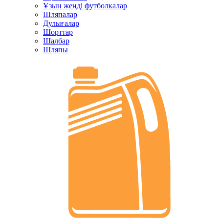
Ұзын жеңді футболкалар
Шляпалар
Дулығалар
Шорттар
Шалбар
Шляпы