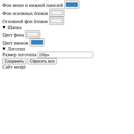
Фон меню и нижней панелей
Фон основных блоков
Основной фон блоков
Шапка
Цвет фона
Цвет иконок
Логотип
Размер логотипа
Сохранить
Сбросить все
Cайт мәзірі