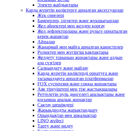
Электр жабдықтары
Қарда жүретін көліктерге арналған аксессуарлар
Жүк сөрелері
Бамперлер, ілгектер және жүкшығырлар
Жел әйнектері мен желден қорғау
Жел дефлекторлары және рульге орнатылған
керек-жарақтар
Айналар
Жанармай мен майға арналған канистрлер
Роликтер мен жүгіргіш қақпақтары
Желдету торының жинақтары және алдын
ала сүзгілер
Салқындату және майлау
Қарда жүретін көліктерді орнатуға және
тасымалдауға арналған платформалар
FOX суспензия және соққы жинақтары
Аяқ тіреуіштері мен тізе жастықшалары
Реттелетін руль дөңгелегі аралықтары және
қосымша аралық жинақтар
Сақтау шешімдері
Жарықдиодты жарықтандыру
Орындықтар мен арқалықтар
LINQ жүйесі
Тарту және өңдеу