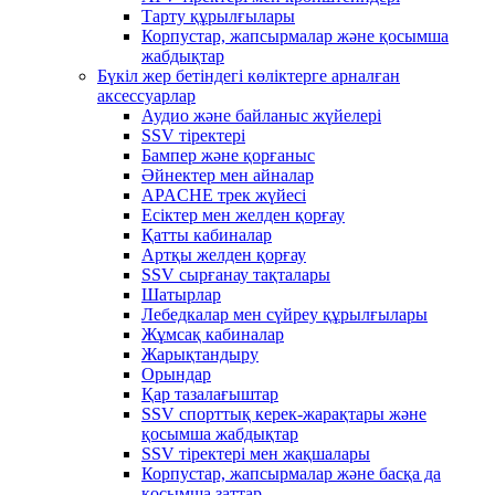
Тарту құрылғылары
Корпустар, жапсырмалар және қосымша
жабдықтар
Бүкіл жер бетіндегі көліктерге арналған
аксессуарлар
Аудио және байланыс жүйелері
SSV тіректері
Бампер және қорғаныс
Әйнектер мен айналар
APACHE трек жүйесі
Есіктер мен желден қорғау
Қатты кабиналар
Артқы желден қорғау
SSV сырғанау тақталары
Шатырлар
Лебедкалар мен сүйреу құрылғылары
Жұмсақ кабиналар
Жарықтандыру
Орындар
Қар тазалағыштар
SSV спорттық керек-жарақтары және
қосымша жабдықтар
SSV тіректері мен жақшалары
Корпустар, жапсырмалар және басқа да
қосымша заттар