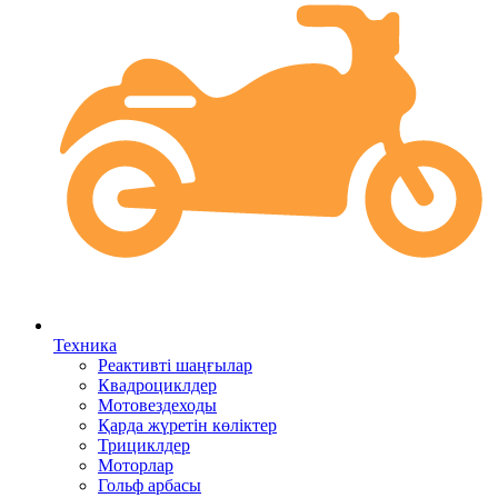
Техника
Реактивті шаңғылар
Квадроциклдер
Мотовездеходы
Қарда жүретін көліктер
Трициклдер
Моторлар
Гольф арбасы