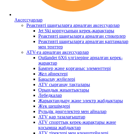
Аксессуарлар
Реактивті шаңғыларға арналған аксессуарлар
Jet Ski корпусының керек-жарақтары
Реактивті шаңғыларға арналған стикерлер
Реактивті шаңғыларға арналған қаптамалар
мен тенттер
ATV-ға арналған аксессуарлар
Outlander 6X6 үлгілеріне арналған керек-
жарақтар
Бампер және қорғаныс элементтері
Жел әйнектері
Бақылау жүйелері
ATV сырғанау тақталары
Орындық жиынтықтары
Лебедкалар
Жарықтандыру және электр жабдықтары
Жүк шешімдері
Рульдік дөңгелектер мен айналар
ATV қар тазалағыштар
ATV спорттық керек-жарақтары және
қосымша жабдықтар
ATV тіректері мен кронштейндері