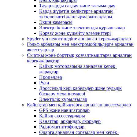
Көлік қақпақтары
Тауарларды сақтау және тасымалдау
Қарда жүретін көліктерге арналған
эксклюзивті жапсырма жинақтары
Экшн камерасы
Электрлік және электронды құрылғылар
Қорғау және күшейту элементтері
Spyder үш велосипедіне арналған керек-жарақтар
Гольф арбалары мен электромобильдерге арналған
аксессуарлар
Сыртқы және борттық қозғалтқыштарға арналған
керек-жарақтар
Қайық моторларына арналған керек-
жарақтар
Пропеллер
Рули
Дроссельді кері кабельдер және рульдік
басқару механизмдері
Электрлік құрылғылар
Қайықтар мен қайықтарға арналған аксессуарлар
GPS және навигаторлар
Қайық аксессуарлары
Қанаттар, арқандар, якорьдер
Радиомагнитофондар
Оларға арналған сорғылар мен керек-