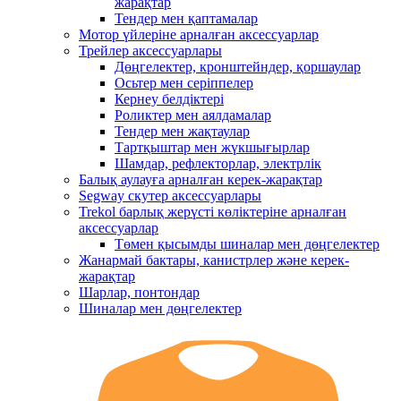
жарақтар
Тендер мен қаптамалар
Мотор үйлеріне арналған аксессуарлар
Трейлер аксессуарлары
Дөңгелектер, кронштейндер, қоршаулар
Осьтер мен серіппелер
Кернеу белдіктері
Роликтер мен аялдамалар
Тендер мен жақтаулар
Тартқыштар мен жүкшығырлар
Шамдар, рефлекторлар, электрлік
Балық аулауға арналған керек-жарақтар
Segway скутер аксессуарлары
Trekol барлық жерүсті көліктеріне арналған
аксессуарлар
Төмен қысымды шиналар мен дөңгелектер
Жанармай бактары, канистрлер және керек-
жарақтар
Шарлар, понтондар
Шиналар мен дөңгелектер