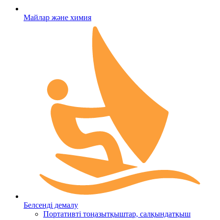
Майлар және химия
Белсенді демалу
Портативті тоңазытқыштар, салқындатқыш