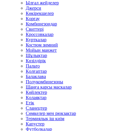
Ылғал жейделер
Джерси
Көкірекшелер
Қорғау
Комбинезондар
Свиттері
Кроссовкалар
Курткалар
Костюм зимний
Мойын манжет
Шұлықтар
Көзілдірік
Пальто
Қолғаптар
Балаклава
Полукомбинезоны
Шаңға қарсы маскалар
Көйлектер
Қолаяқтар
Етік
Сланецтер
Сөмкелер мен рюкзактар
Термиялық іш киім
Капустер
Футболкалар