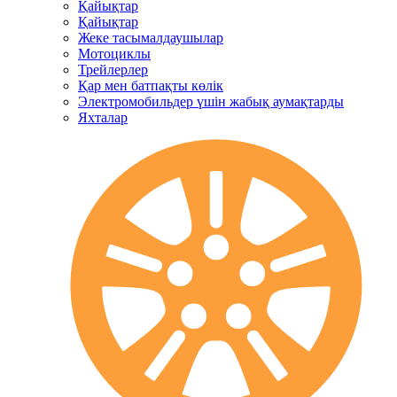
Қайықтар
Қайықтар
Жеке тасымалдаушылар
Мотоциклы
Трейлерлер
Қар мен батпақты көлік
Электромобильдер үшін жабық аумақтарды
Яхталар