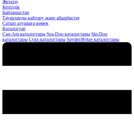
Жеткізу
Кепілдік
Байланыстар
Тауарларды қайтару және айырбастау
Сатып алушыға көмек
Каталогтар
Can-Am каталогтары
Sea-Doo каталогтары
Ski-Doo
каталогтары
Lynx каталогтары
Spyder/Ryker каталогтары