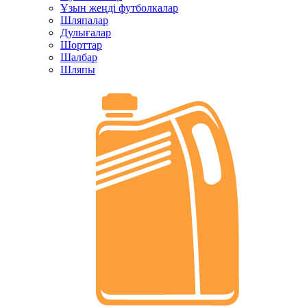
Ұзын жеңді футболкалар
Шляпалар
Дулығалар
Шорттар
Шалбар
Шляпы