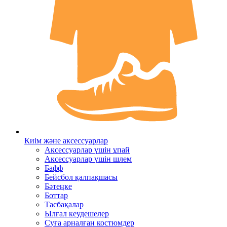
Киім және аксессуарлар
Аксессуарлар үшін ұпай
Аксессуарлар үшін шлем
Бафф
Бейсбол қалпақшасы
Бәтеңке
Боттар
Тасбақалар
Ылғал кеудешелер
Суға арналған костюмдер