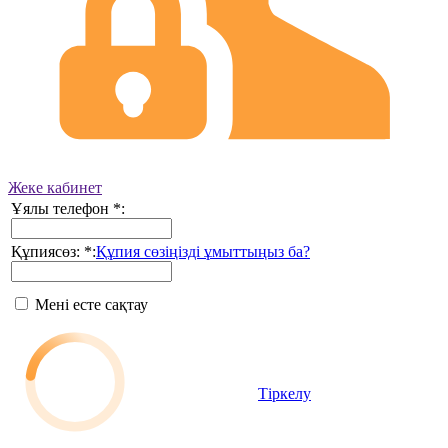
Жеке кабинет
Ұялы телефон
*
:
Құпиясөз:
*
:
Құпия сөзіңізді ұмыттыңыз ба?
Мені есте сақтау
Тіркелу