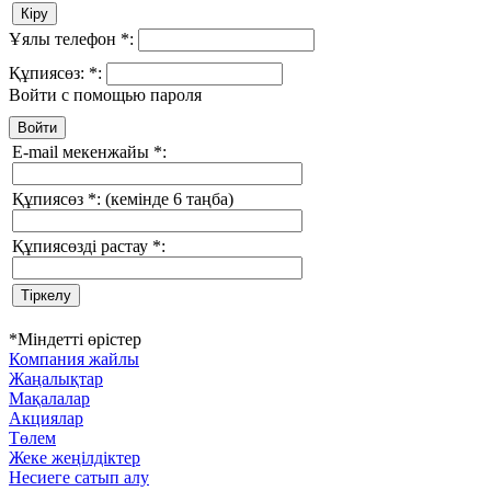
Ұялы телефон
*
:
Құпиясөз:
*
:
Войти с помощью пароля
E-mail мекенжайы
*
:
Құпиясөз
*
:
(кемінде 6 таңба)
Құпиясөзді растау
*
:
*
Міндетті өрістер
Компания жайлы
Жаңалықтар
Мақалалар
Акциялар
Төлем
Жеке жеңілдіктер
Несиеге сатып алу