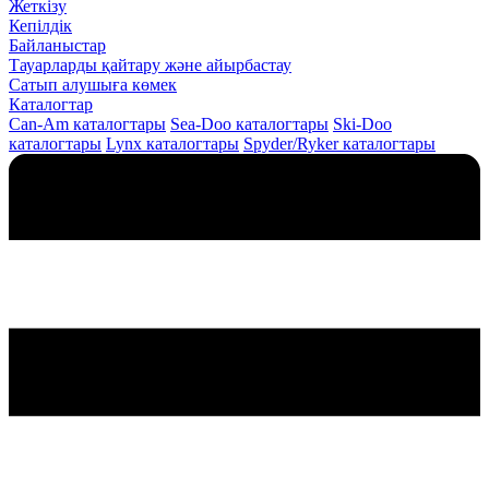
Жеткізу
Кепілдік
Байланыстар
Тауарларды қайтару және айырбастау
Сатып алушыға көмек
Каталогтар
Can-Am каталогтары
Sea-Doo каталогтары
Ski-Doo
каталогтары
Lynx каталогтары
Spyder/Ryker каталогтары