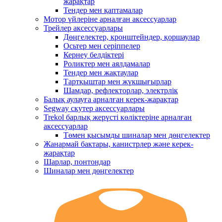
жарақтар
Тендер мен қаптамалар
Мотор үйлеріне арналған аксессуарлар
Трейлер аксессуарлары
Дөңгелектер, кронштейндер, қоршаулар
Осьтер мен серіппелер
Кернеу белдіктері
Роликтер мен аялдамалар
Тендер мен жақтаулар
Тартқыштар мен жүкшығырлар
Шамдар, рефлекторлар, электрлік
Балық аулауға арналған керек-жарақтар
Segway скутер аксессуарлары
Trekol барлық жерүсті көліктеріне арналған
аксессуарлар
Төмен қысымды шиналар мен дөңгелектер
Жанармай бактары, канистрлер және керек-
жарақтар
Шарлар, понтондар
Шиналар мен дөңгелектер