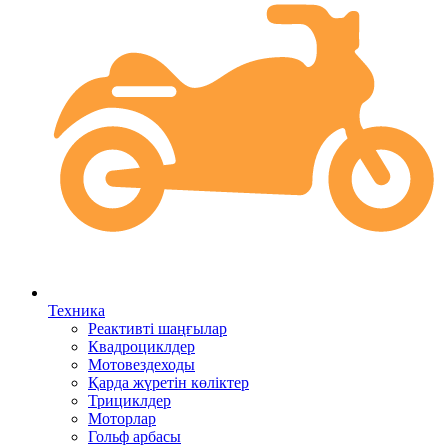
Техника
Реактивті шаңғылар
Квадроциклдер
Мотовездеходы
Қарда жүретін көліктер
Трициклдер
Моторлар
Гольф арбасы