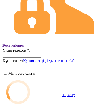
Жеке кабинет
Ұялы телефон
*
:
Құпиясөз:
*
:
Құпия сөзіңізді ұмыттыңыз ба?
Мені есте сақтау
Тіркелу