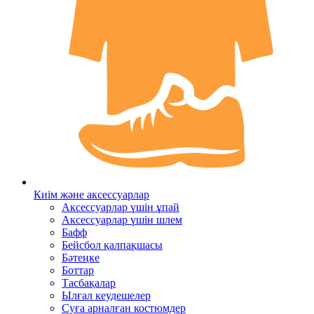
Киім және аксессуарлар
Аксессуарлар үшін ұпай
Аксессуарлар үшін шлем
Бафф
Бейсбол қалпақшасы
Бәтеңке
Боттар
Тасбақалар
Ылғал кеудешелер
Суға арналған костюмдер