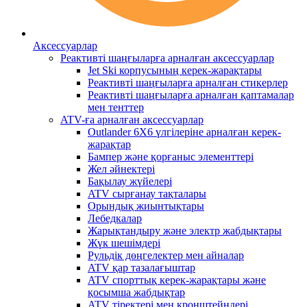
Аксессуарлар
Реактивті шаңғыларға арналған аксессуарлар
Jet Ski корпусының керек-жарақтары
Реактивті шаңғыларға арналған стикерлер
Реактивті шаңғыларға арналған қаптамалар
мен тенттер
ATV-ға арналған аксессуарлар
Outlander 6X6 үлгілеріне арналған керек-
жарақтар
Бампер және қорғаныс элементтері
Жел әйнектері
Бақылау жүйелері
ATV сырғанау тақталары
Орындық жиынтықтары
Лебедкалар
Жарықтандыру және электр жабдықтары
Жүк шешімдері
Рульдік дөңгелектер мен айналар
ATV қар тазалағыштар
ATV спорттық керек-жарақтары және
қосымша жабдықтар
ATV тіректері мен кронштейндері