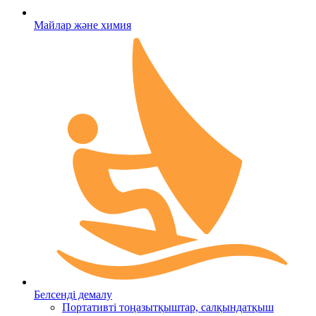
Майлар және химия
Белсенді демалу
Портативті тоңазытқыштар, салқындатқыш