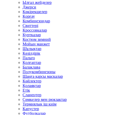
Ылғал жейделер
Джерси
Көкірекшелер
Қорғау
Комбинезондар
Свиттері
Кроссовкалар
Курткалар
Костюм зимний
Мойын манжет
Шұлықтар
Көзілдірік
Пальто
Қолғаптар
Балаклава
Полукомбинезоны
Шаңға қарсы маскалар
Көйлектер
Қолаяқтар
Етік
Сланецтер
Сөмкелер мен рюкзактар
Термиялық іш киім
Капустер
Футболкалар