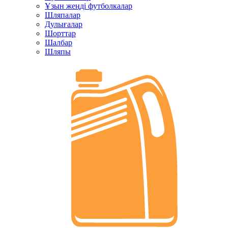
Ұзын жеңді футболкалар
Шляпалар
Дулығалар
Шорттар
Шалбар
Шляпы