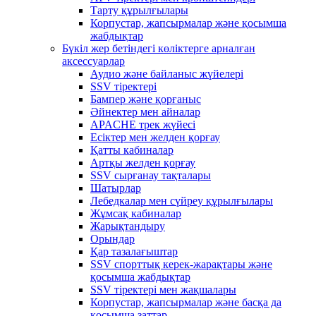
Тарту құрылғылары
Корпустар, жапсырмалар және қосымша
жабдықтар
Бүкіл жер бетіндегі көліктерге арналған
аксессуарлар
Аудио және байланыс жүйелері
SSV тіректері
Бампер және қорғаныс
Әйнектер мен айналар
APACHE трек жүйесі
Есіктер мен желден қорғау
Қатты кабиналар
Артқы желден қорғау
SSV сырғанау тақталары
Шатырлар
Лебедкалар мен сүйреу құрылғылары
Жұмсақ кабиналар
Жарықтандыру
Орындар
Қар тазалағыштар
SSV спорттық керек-жарақтары және
қосымша жабдықтар
SSV тіректері мен жақшалары
Корпустар, жапсырмалар және басқа да
қосымша заттар