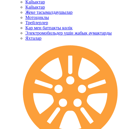
Қайықтар
Қайықтар
Жеке тасымалдаушылар
Мотоциклы
Трейлерлер
Қар мен батпақты көлік
Электромобильдер үшін жабық аумақтарды
Яхталар