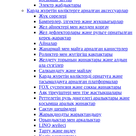
Электр жабдықтары
Қарда жүретін көліктерге арналған аксессуарлар
Жүк сөрелері
Бамперлер, ілгектер және жүкшығырлар
Жел әйнектері мен желден қорғау
Жел дефлекторлары және рульге орнатылған
керек-жарақтар
Айналар
Жанармай мен майға арналған канистрлер
Роликтер мен жүгіргіш қақпақтары
Желдету торының жинақтары және алдын
ала сүзгілер
Салқындату және майлау
Қарда жүретін көліктерді орнатуға және
тасымалдауға арналған платформалар
FOX суспензия және соққы жинақтары
Аяқ тіреуіштері мен тізе жастықшалары
Реттелетін руль дөңгелегі аралықтары және
қосымша аралық жинақтар
Сақтау шешімдері
Жарықдиодты жарықтандыру
Орындықтар мен арқалықтар
LINQ жүйесі
Тарту және өңдеу