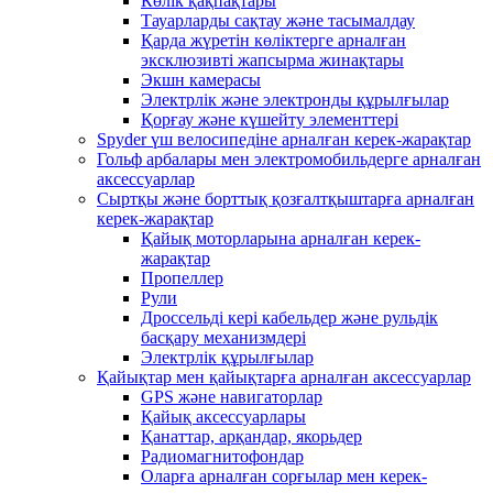
Көлік қақпақтары
Тауарларды сақтау және тасымалдау
Қарда жүретін көліктерге арналған
эксклюзивті жапсырма жинақтары
Экшн камерасы
Электрлік және электронды құрылғылар
Қорғау және күшейту элементтері
Spyder үш велосипедіне арналған керек-жарақтар
Гольф арбалары мен электромобильдерге арналған
аксессуарлар
Сыртқы және борттық қозғалтқыштарға арналған
керек-жарақтар
Қайық моторларына арналған керек-
жарақтар
Пропеллер
Рули
Дроссельді кері кабельдер және рульдік
басқару механизмдері
Электрлік құрылғылар
Қайықтар мен қайықтарға арналған аксессуарлар
GPS және навигаторлар
Қайық аксессуарлары
Қанаттар, арқандар, якорьдер
Радиомагнитофондар
Оларға арналған сорғылар мен керек-