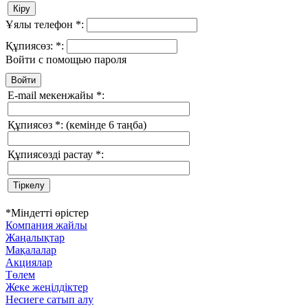
Ұялы телефон
*
:
Құпиясөз:
*
:
Войти с помощью пароля
E-mail мекенжайы
*
:
Құпиясөз
*
:
(кемінде 6 таңба)
Құпиясөзді растау
*
:
*
Міндетті өрістер
Компания жайлы
Жаңалықтар
Мақалалар
Акциялар
Төлем
Жеке жеңілдіктер
Несиеге сатып алу