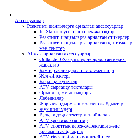
Аксессуарлар
Реактивті шаңғыларға арналған аксессуарлар
Jet Ski корпусының керек-жарақтары
Реактивті шаңғыларға арналған стикерлер
Реактивті шаңғыларға арналған қаптамалар
мен тенттер
ATV-ға арналған аксессуарлар
Outlander 6X6 үлгілеріне арналған керек-
жарақтар
Бампер және қорғаныс элементтері
Жел әйнектері
Бақылау жүйелері
ATV сырғанау тақталары
Орындық жиынтықтары
Лебедкалар
Жарықтандыру және электр жабдықтары
Жүк шешімдері
Рульдік дөңгелектер мен айналар
ATV қар тазалағыштар
ATV спорттық керек-жарақтары және
қосымша жабдықтар
ATV тіректері мен кронштейндері