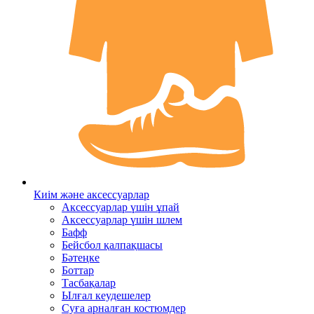
Киім және аксессуарлар
Аксессуарлар үшін ұпай
Аксессуарлар үшін шлем
Бафф
Бейсбол қалпақшасы
Бәтеңке
Боттар
Тасбақалар
Ылғал кеудешелер
Суға арналған костюмдер