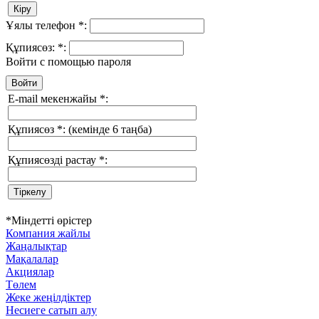
Ұялы телефон
*
:
Құпиясөз:
*
:
Войти с помощью пароля
E-mail мекенжайы
*
:
Құпиясөз
*
:
(кемінде 6 таңба)
Құпиясөзді растау
*
:
*
Міндетті өрістер
Компания жайлы
Жаңалықтар
Мақалалар
Акциялар
Төлем
Жеке жеңілдіктер
Несиеге сатып алу