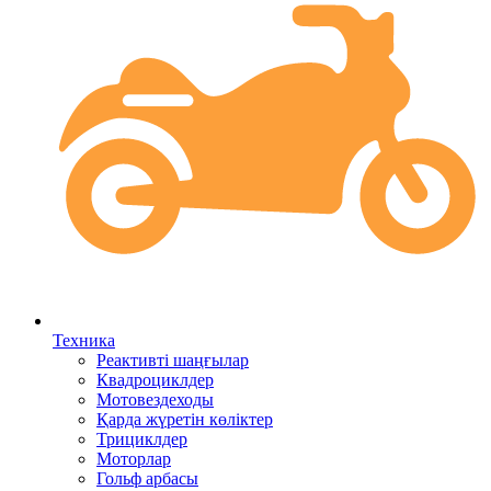
Техника
Реактивті шаңғылар
Квадроциклдер
Мотовездеходы
Қарда жүретін көліктер
Трициклдер
Моторлар
Гольф арбасы