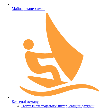
Майлар және химия
Белсенді демалу
Портативті тоңазытқыштар, салқындатқыш