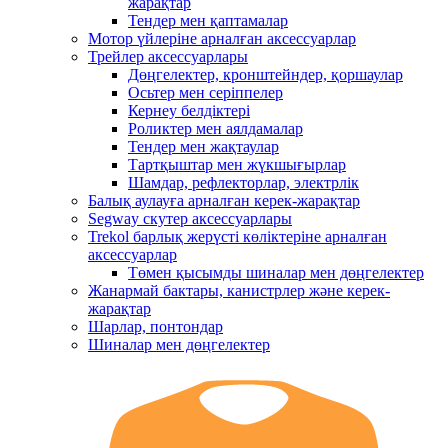
жарақтар
Тендер мен қаптамалар
Мотор үйлеріне арналған аксессуарлар
Трейлер аксессуарлары
Дөңгелектер, кронштейндер, қоршаулар
Осьтер мен серіппелер
Кернеу белдіктері
Роликтер мен аялдамалар
Тендер мен жақтаулар
Тартқыштар мен жүкшығырлар
Шамдар, рефлекторлар, электрлік
Балық аулауға арналған керек-жарақтар
Segway скутер аксессуарлары
Trekol барлық жерүсті көліктеріне арналған
аксессуарлар
Төмен қысымды шиналар мен дөңгелектер
Жанармай бактары, канистрлер және керек-
жарақтар
Шарлар, понтондар
Шиналар мен дөңгелектер