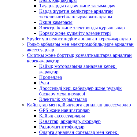
Көлік қақпақтары
Тауарларды сақтау және тасымалдау
Қарда жүретін көліктерге арналған
эксклюзивті жапсырма жинақтары
Экшн камерасы
Электрлік және электронды құрылғылар
Қорғау және күшейту элементтері
Spyder үш велосипедіне арналған керек-жарақтар
Гольф арбалары мен электромобильдерге арналған
аксессуарлар
Сыртқы және борттық қозғалтқыштарға арналған
керек-жарақтар
Қайық моторларына арналған керек-
жарақтар
Пропеллер
Рули
Дроссельді кері кабельдер және рульдік
басқару механизмдері
Электрлік құрылғылар
Қайықтар мен қайықтарға арналған аксессуарлар
GPS және навигаторлар
Қайық аксессуарлары
Қанаттар, арқандар, якорьдер
Радиомагнитофондар
Оларға арналған сорғылар мен керек-