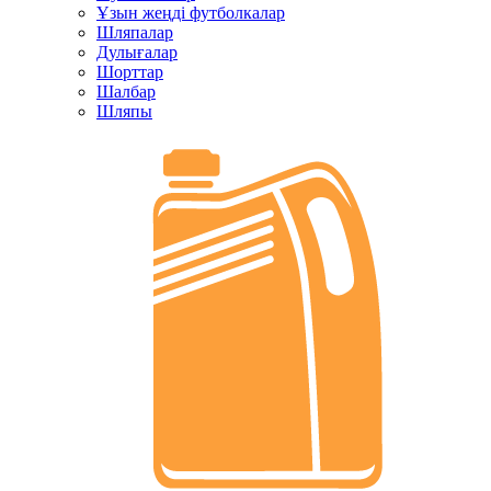
Ұзын жеңді футболкалар
Шляпалар
Дулығалар
Шорттар
Шалбар
Шляпы