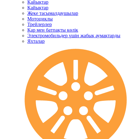
Қайықтар
Қайықтар
Жеке тасымалдаушылар
Мотоциклы
Трейлерлер
Қар мен батпақты көлік
Электромобильдер үшін жабық аумақтарды
Яхталар