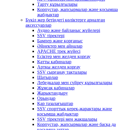
Тарту құрылғылары
Корпустар, жапсырмалар және қосымша
жабдықтар
Бүкіл жер бетіндегі көліктерге арналған
аксессуарлар
Аудио және байланыс жүйелері
SSV тіректері
Бампер және қорғаныс
Әйнектер мен айналар
APACHE трек жүйесі
Есіктер мен желден қорғау
Қатты кабиналар
Артқы желден қорғау
SSV сырғанау тақталары
Шатырлар
Лебедкалар мен сүйреу құрылғылары
Жұмсақ кабиналар
Жарықтандыру
Орындар
Қар тазалағыштар
SSV спорттық керек-жарақтары және
қосымша жабдықтар
SSV тіректері мен жақшалары
Корпустар, жапсырмалар және басқа да
қосымша заттар