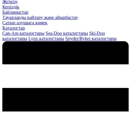
Жеткізу
Кепілдік
Байланыстар
Тауарларды қайтару және айырбастау
Сатып алушыға көмек
Каталогтар
Can-Am каталогтары
Sea-Doo каталогтары
Ski-Doo
каталогтары
Lynx каталогтары
Spyder/Ryker каталогтары