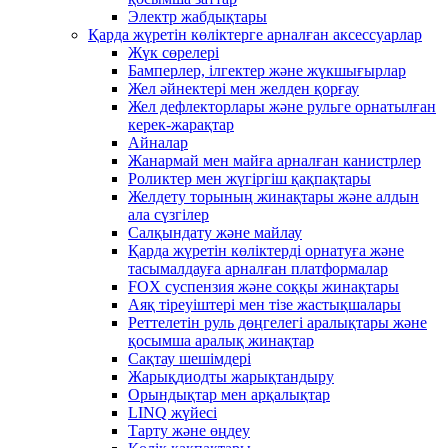
Электр жабдықтары
Қарда жүретін көліктерге арналған аксессуарлар
Жүк сөрелері
Бамперлер, ілгектер және жүкшығырлар
Жел әйнектері мен желден қорғау
Жел дефлекторлары және рульге орнатылған
керек-жарақтар
Айналар
Жанармай мен майға арналған канистрлер
Роликтер мен жүгіргіш қақпақтары
Желдету торының жинақтары және алдын
ала сүзгілер
Салқындату және майлау
Қарда жүретін көліктерді орнатуға және
тасымалдауға арналған платформалар
FOX суспензия және соққы жинақтары
Аяқ тіреуіштері мен тізе жастықшалары
Реттелетін руль дөңгелегі аралықтары және
қосымша аралық жинақтар
Сақтау шешімдері
Жарықдиодты жарықтандыру
Орындықтар мен арқалықтар
LINQ жүйесі
Тарту және өңдеу