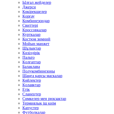
Ылғал жейделер
Джерси
Көкірекшелер
Қорғау
Комбинезондар
Свиттері
Кроссовкалар
Курткалар
Костюм зимний
Мойын манжет
Шұлықтар
Көзілдірік
Пальто
Қолғаптар
Балаклава
Полукомбинезоны
Шаңға қарсы маскалар
Көйлектер
Қолаяқтар
Етік
Сланецтер
Сөмкелер мен рюкзактар
Термиялық іш киім
Капустер
Футболкалар