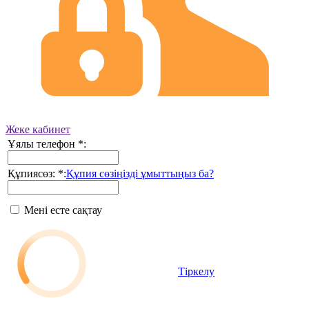
Жеке кабинет
Ұялы телефон
*
:
Құпиясөз:
*
:
Құпия сөзіңізді ұмыттыңыз ба?
Мені есте сақтау
Тіркелу