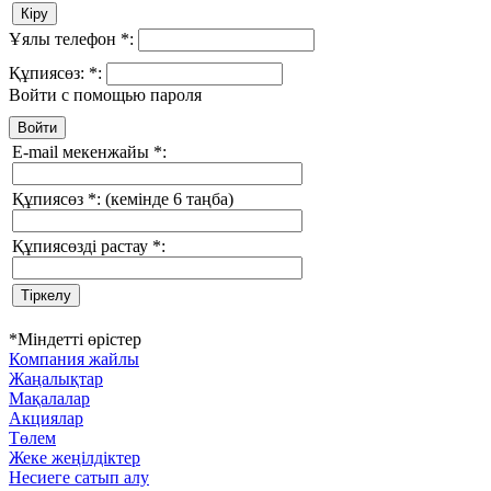
Ұялы телефон
*
:
Құпиясөз:
*
:
Войти с помощью пароля
E-mail мекенжайы
*
:
Құпиясөз
*
:
(кемінде 6 таңба)
Құпиясөзді растау
*
:
*
Міндетті өрістер
Компания жайлы
Жаңалықтар
Мақалалар
Акциялар
Төлем
Жеке жеңілдіктер
Несиеге сатып алу