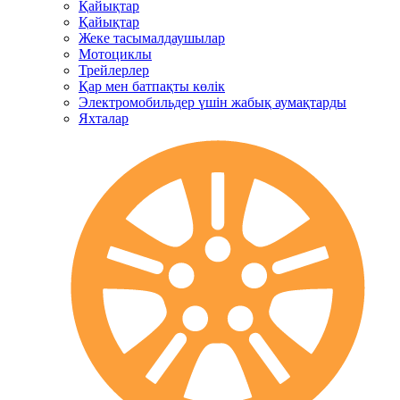
Қайықтар
Қайықтар
Жеке тасымалдаушылар
Мотоциклы
Трейлерлер
Қар мен батпақты көлік
Электромобильдер үшін жабық аумақтарды
Яхталар