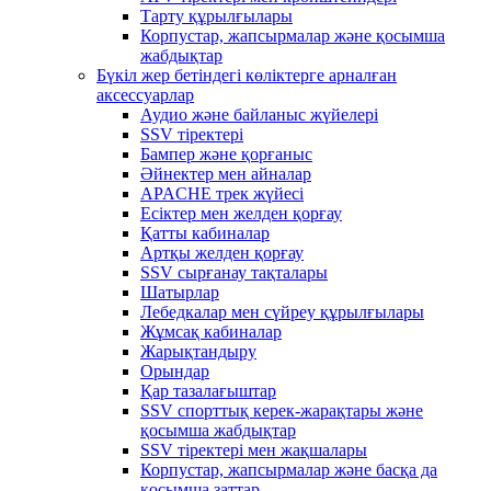
Тарту құрылғылары
Корпустар, жапсырмалар және қосымша
жабдықтар
Бүкіл жер бетіндегі көліктерге арналған
аксессуарлар
Аудио және байланыс жүйелері
SSV тіректері
Бампер және қорғаныс
Әйнектер мен айналар
APACHE трек жүйесі
Есіктер мен желден қорғау
Қатты кабиналар
Артқы желден қорғау
SSV сырғанау тақталары
Шатырлар
Лебедкалар мен сүйреу құрылғылары
Жұмсақ кабиналар
Жарықтандыру
Орындар
Қар тазалағыштар
SSV спорттық керек-жарақтары және
қосымша жабдықтар
SSV тіректері мен жақшалары
Корпустар, жапсырмалар және басқа да
қосымша заттар