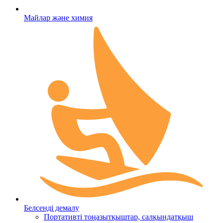
Майлар және химия
Белсенді демалу
Портативті тоңазытқыштар, салқындатқыш