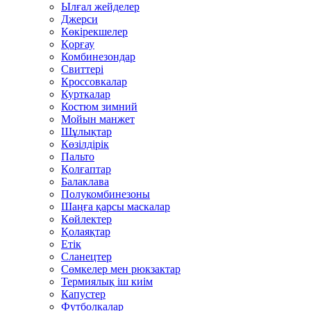
Ылғал жейделер
Джерси
Көкірекшелер
Қорғау
Комбинезондар
Свиттері
Кроссовкалар
Курткалар
Костюм зимний
Мойын манжет
Шұлықтар
Көзілдірік
Пальто
Қолғаптар
Балаклава
Полукомбинезоны
Шаңға қарсы маскалар
Көйлектер
Қолаяқтар
Етік
Сланецтер
Сөмкелер мен рюкзактар
Термиялық іш киім
Капустер
Футболкалар