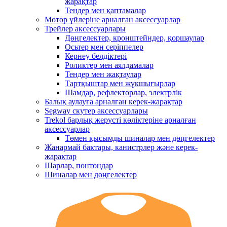
жарақтар
Тендер мен қаптамалар
Мотор үйлеріне арналған аксессуарлар
Трейлер аксессуарлары
Дөңгелектер, кронштейндер, қоршаулар
Осьтер мен серіппелер
Кернеу белдіктері
Роликтер мен аялдамалар
Тендер мен жақтаулар
Тартқыштар мен жүкшығырлар
Шамдар, рефлекторлар, электрлік
Балық аулауға арналған керек-жарақтар
Segway скутер аксессуарлары
Trekol барлық жерүсті көліктеріне арналған
аксессуарлар
Төмен қысымды шиналар мен дөңгелектер
Жанармай бактары, канистрлер және керек-
жарақтар
Шарлар, понтондар
Шиналар мен дөңгелектер