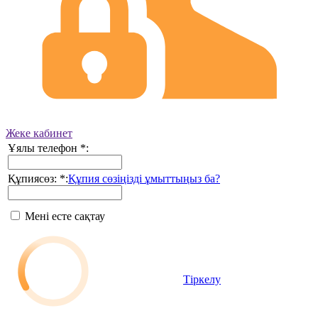
Жеке кабинет
Ұялы телефон
*
:
Құпиясөз:
*
:
Құпия сөзіңізді ұмыттыңыз ба?
Мені есте сақтау
Тіркелу