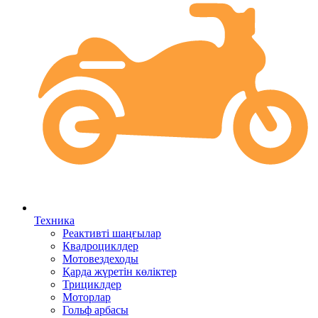
Техника
Реактивті шаңғылар
Квадроциклдер
Мотовездеходы
Қарда жүретін көліктер
Трициклдер
Моторлар
Гольф арбасы