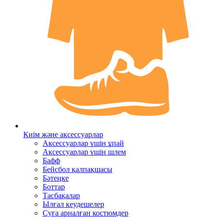
Киім және аксессуарлар
Аксессуарлар үшін ұпай
Аксессуарлар үшін шлем
Бафф
Бейсбол қалпақшасы
Бәтеңке
Боттар
Тасбақалар
Ылғал кеудешелер
Суға арналған костюмдер