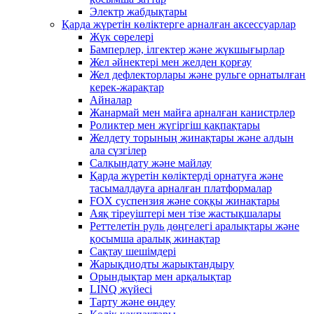
Электр жабдықтары
Қарда жүретін көліктерге арналған аксессуарлар
Жүк сөрелері
Бамперлер, ілгектер және жүкшығырлар
Жел әйнектері мен желден қорғау
Жел дефлекторлары және рульге орнатылған
керек-жарақтар
Айналар
Жанармай мен майға арналған канистрлер
Роликтер мен жүгіргіш қақпақтары
Желдету торының жинақтары және алдын
ала сүзгілер
Салқындату және майлау
Қарда жүретін көліктерді орнатуға және
тасымалдауға арналған платформалар
FOX суспензия және соққы жинақтары
Аяқ тіреуіштері мен тізе жастықшалары
Реттелетін руль дөңгелегі аралықтары және
қосымша аралық жинақтар
Сақтау шешімдері
Жарықдиодты жарықтандыру
Орындықтар мен арқалықтар
LINQ жүйесі
Тарту және өңдеу