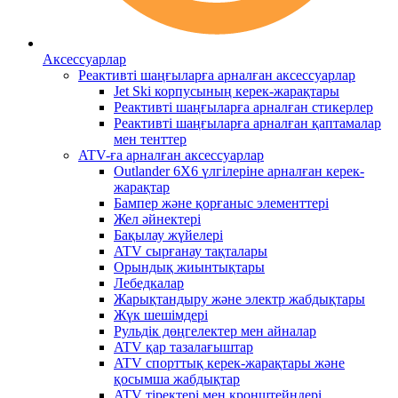
Аксессуарлар
Реактивті шаңғыларға арналған аксессуарлар
Jet Ski корпусының керек-жарақтары
Реактивті шаңғыларға арналған стикерлер
Реактивті шаңғыларға арналған қаптамалар
мен тенттер
ATV-ға арналған аксессуарлар
Outlander 6X6 үлгілеріне арналған керек-
жарақтар
Бампер және қорғаныс элементтері
Жел әйнектері
Бақылау жүйелері
ATV сырғанау тақталары
Орындық жиынтықтары
Лебедкалар
Жарықтандыру және электр жабдықтары
Жүк шешімдері
Рульдік дөңгелектер мен айналар
ATV қар тазалағыштар
ATV спорттық керек-жарақтары және
қосымша жабдықтар
ATV тіректері мен кронштейндері