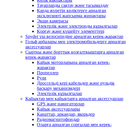
Көлік қақпақтары
Тауарларды сақтау және тасымалдау
Қарда жүретін көліктерге арналған
эксклюзивті жапсырма жинақтары
Экшн камерасы
Электрлік және электронды құрылғылар
Қорғау және күшейту элементтері
Spyder үш велосипедіне арналған керек-жарақтар
Гольф арбалары мен электромобильдерге арналған
аксессуарлар
Сыртқы және борттық қозғалтқыштарға арналған
керек-жарақтар
Қайық моторларына арналған керек-
жарақтар
Пропеллер
Рули
Дроссельді кері кабельдер және рульдік
басқару механизмдері
Электрлік құрылғылар
Қайықтар мен қайықтарға арналған аксессуарлар
GPS және навигаторлар
Қайық аксессуарлары
Қанаттар, арқандар, якорьдер
Радиомагнитофондар
Оларға арналған сорғылар мен керек-