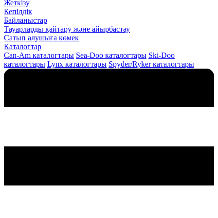
Жеткізу
Кепілдік
Байланыстар
Тауарларды қайтару және айырбастау
Сатып алушыға көмек
Каталогтар
Can-Am каталогтары
Sea-Doo каталогтары
Ski-Doo
каталогтары
Lynx каталогтары
Spyder/Ryker каталогтары