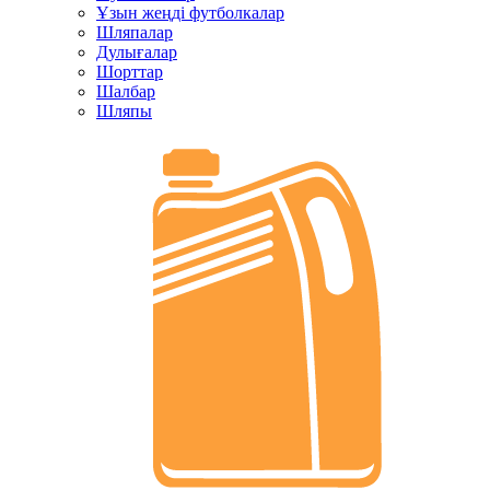
Ұзын жеңді футболкалар
Шляпалар
Дулығалар
Шорттар
Шалбар
Шляпы