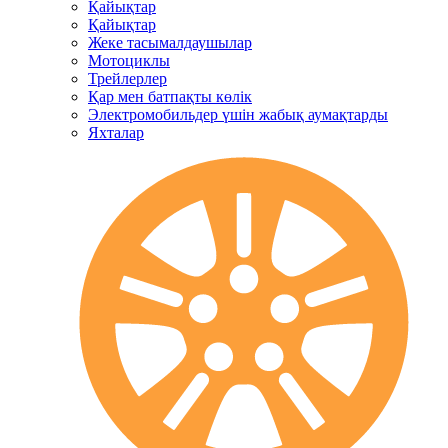
Қайықтар
Қайықтар
Жеке тасымалдаушылар
Мотоциклы
Трейлерлер
Қар мен батпақты көлік
Электромобильдер үшін жабық аумақтарды
Яхталар