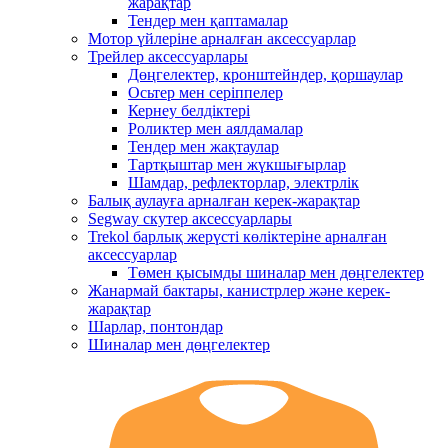
жарақтар
Тендер мен қаптамалар
Мотор үйлеріне арналған аксессуарлар
Трейлер аксессуарлары
Дөңгелектер, кронштейндер, қоршаулар
Осьтер мен серіппелер
Кернеу белдіктері
Роликтер мен аялдамалар
Тендер мен жақтаулар
Тартқыштар мен жүкшығырлар
Шамдар, рефлекторлар, электрлік
Балық аулауға арналған керек-жарақтар
Segway скутер аксессуарлары
Trekol барлық жерүсті көліктеріне арналған
аксессуарлар
Төмен қысымды шиналар мен дөңгелектер
Жанармай бактары, канистрлер және керек-
жарақтар
Шарлар, понтондар
Шиналар мен дөңгелектер