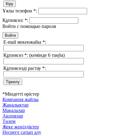
Ұялы телефон
*
:
Құпиясөз:
*
:
Войти с помощью пароля
E-mail мекенжайы
*
:
Құпиясөз
*
:
(кемінде 6 таңба)
Құпиясөзді растау
*
:
*
Міндетті өрістер
Компания жайлы
Жаңалықтар
Мақалалар
Акциялар
Төлем
Жеке жеңілдіктер
Несиеге сатып алу