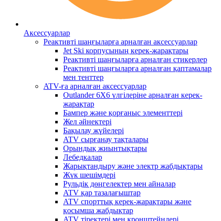
Аксессуарлар
Реактивті шаңғыларға арналған аксессуарлар
Jet Ski корпусының керек-жарақтары
Реактивті шаңғыларға арналған стикерлер
Реактивті шаңғыларға арналған қаптамалар
мен тенттер
ATV-ға арналған аксессуарлар
Outlander 6X6 үлгілеріне арналған керек-
жарақтар
Бампер және қорғаныс элементтері
Жел әйнектері
Бақылау жүйелері
ATV сырғанау тақталары
Орындық жиынтықтары
Лебедкалар
Жарықтандыру және электр жабдықтары
Жүк шешімдері
Рульдік дөңгелектер мен айналар
ATV қар тазалағыштар
ATV спорттық керек-жарақтары және
қосымша жабдықтар
ATV тіректері мен кронштейндері