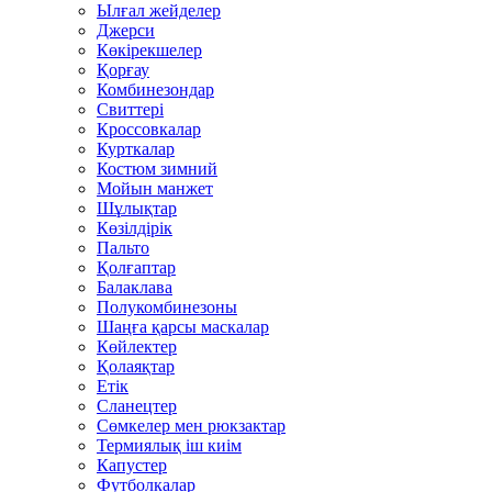
Ылғал жейделер
Джерси
Көкірекшелер
Қорғау
Комбинезондар
Свиттері
Кроссовкалар
Курткалар
Костюм зимний
Мойын манжет
Шұлықтар
Көзілдірік
Пальто
Қолғаптар
Балаклава
Полукомбинезоны
Шаңға қарсы маскалар
Көйлектер
Қолаяқтар
Етік
Сланецтер
Сөмкелер мен рюкзактар
Термиялық іш киім
Капустер
Футболкалар