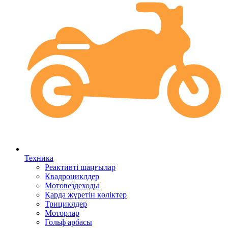
Техника
Реактивті шаңғылар
Квадроциклдер
Мотовездеходы
Қарда жүретін көліктер
Трициклдер
Моторлар
Гольф арбасы