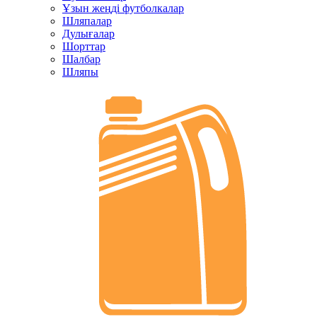
Ұзын жеңді футболкалар
Шляпалар
Дулығалар
Шорттар
Шалбар
Шляпы