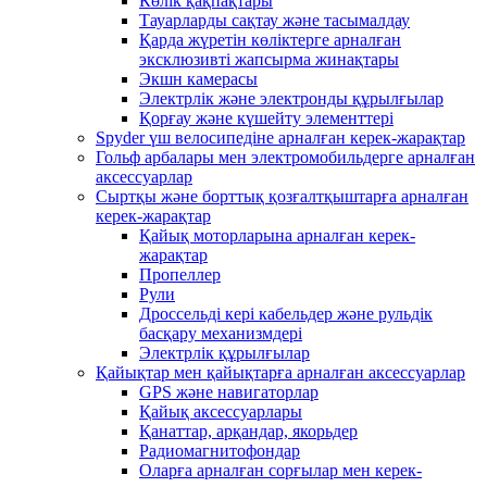
Көлік қақпақтары
Тауарларды сақтау және тасымалдау
Қарда жүретін көліктерге арналған
эксклюзивті жапсырма жинақтары
Экшн камерасы
Электрлік және электронды құрылғылар
Қорғау және күшейту элементтері
Spyder үш велосипедіне арналған керек-жарақтар
Гольф арбалары мен электромобильдерге арналған
аксессуарлар
Сыртқы және борттық қозғалтқыштарға арналған
керек-жарақтар
Қайық моторларына арналған керек-
жарақтар
Пропеллер
Рули
Дроссельді кері кабельдер және рульдік
басқару механизмдері
Электрлік құрылғылар
Қайықтар мен қайықтарға арналған аксессуарлар
GPS және навигаторлар
Қайық аксессуарлары
Қанаттар, арқандар, якорьдер
Радиомагнитофондар
Оларға арналған сорғылар мен керек-