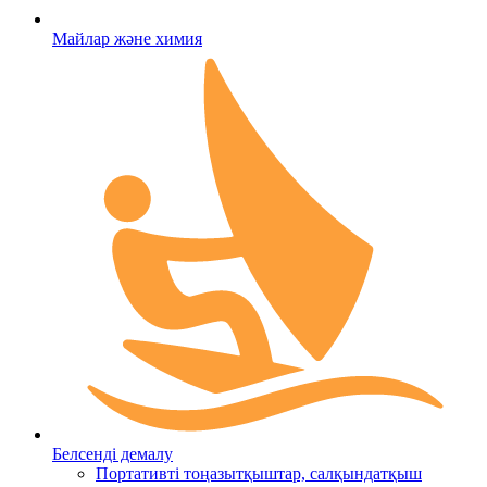
Майлар және химия
Белсенді демалу
Портативті тоңазытқыштар, салқындатқыш