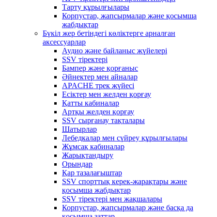
Тарту құрылғылары
Корпустар, жапсырмалар және қосымша
жабдықтар
Бүкіл жер бетіндегі көліктерге арналған
аксессуарлар
Аудио және байланыс жүйелері
SSV тіректері
Бампер және қорғаныс
Әйнектер мен айналар
APACHE трек жүйесі
Есіктер мен желден қорғау
Қатты кабиналар
Артқы желден қорғау
SSV сырғанау тақталары
Шатырлар
Лебедкалар мен сүйреу құрылғылары
Жұмсақ кабиналар
Жарықтандыру
Орындар
Қар тазалағыштар
SSV спорттық керек-жарақтары және
қосымша жабдықтар
SSV тіректері мен жақшалары
Корпустар, жапсырмалар және басқа да
қосымша заттар