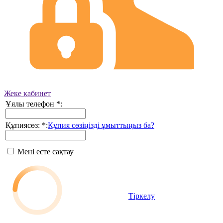
Жеке кабинет
Ұялы телефон
*
:
Құпиясөз:
*
:
Құпия сөзіңізді ұмыттыңыз ба?
Мені есте сақтау
Тіркелу