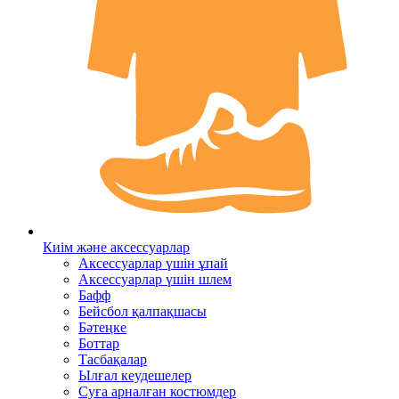
Киім және аксессуарлар
Аксессуарлар үшін ұпай
Аксессуарлар үшін шлем
Бафф
Бейсбол қалпақшасы
Бәтеңке
Боттар
Тасбақалар
Ылғал кеудешелер
Суға арналған костюмдер