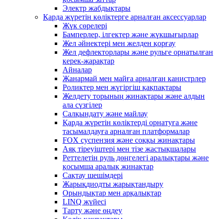
Электр жабдықтары
Қарда жүретін көліктерге арналған аксессуарлар
Жүк сөрелері
Бамперлер, ілгектер және жүкшығырлар
Жел әйнектері мен желден қорғау
Жел дефлекторлары және рульге орнатылған
керек-жарақтар
Айналар
Жанармай мен майға арналған канистрлер
Роликтер мен жүгіргіш қақпақтары
Желдету торының жинақтары және алдын
ала сүзгілер
Салқындату және майлау
Қарда жүретін көліктерді орнатуға және
тасымалдауға арналған платформалар
FOX суспензия және соққы жинақтары
Аяқ тіреуіштері мен тізе жастықшалары
Реттелетін руль дөңгелегі аралықтары және
қосымша аралық жинақтар
Сақтау шешімдері
Жарықдиодты жарықтандыру
Орындықтар мен арқалықтар
LINQ жүйесі
Тарту және өңдеу