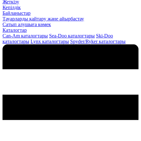
Жеткізу
Кепілдік
Байланыстар
Тауарларды қайтару және айырбастау
Сатып алушыға көмек
Каталогтар
Can-Am каталогтары
Sea-Doo каталогтары
Ski-Doo
каталогтары
Lynx каталогтары
Spyder/Ryker каталогтары