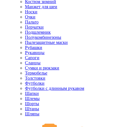
Костюм зимний
Манжет для шеи
Носки
Очки
Пальто
Перчатки
Подшлемник
Полукомбинезоны
Пылезащитные маски
Рубашки
Рукавицы
Сапоги
Сланцы
Сумки и рюкзаки
Термобелье
Толстовки
Футболки
Футболки с длинным рукавом
Шапки
Шлемы
Шорты
Штаны
Шляпы